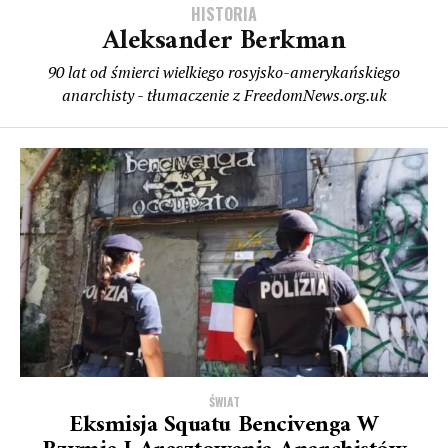
HISTORIA
Aleksander Berkman
90 lat od śmierci wielkiego rosyjsko-amerykańskiego
anarchisty - tłumaczenie z FreedomNews.org.uk
ŚWIAT
Eksmisja Squatu Bencivenga W