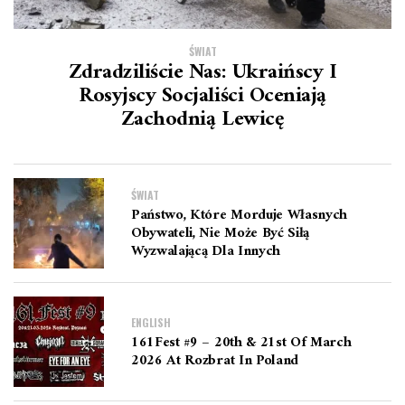
ŚWIAT
Zdradziliście Nas: Ukraińscy I
Rosyjscy Socjaliści Oceniają
Zachodnią Lewicę
ŚWIAT
Państwo, Które Morduje Własnych
Obywateli, Nie Może Być Siłą
Wyzwalającą Dla Innych
ENGLISH
161Fest #9 – 20th & 21st Of March
2026 At Rozbrat In Poland