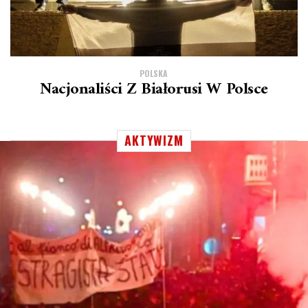
POLSKA
Nacjonaliści Z Białorusi W Polsce
AKTYWIZM