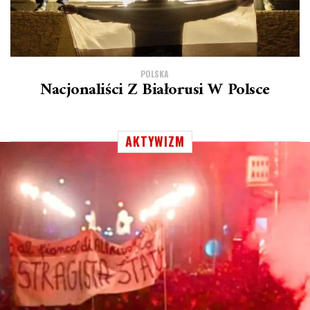
POLSKA
Nacjonaliści Z Białorusi W Polsce
AKTYWIZM