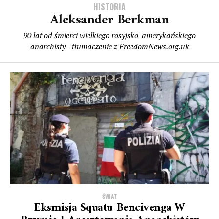
HISTORIA
Aleksander Berkman
90 lat od śmierci wielkiego rosyjsko-amerykańskiego
anarchisty - tłumaczenie z FreedomNews.org.uk
ŚWIAT
Eksmisja Squatu Bencivenga W