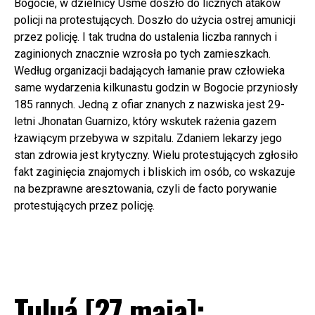
Bogocie, w dzielnicy Usme doszło do licznych ataków
policji na protestujących. Doszło do użycia ostrej amunicji
przez policję. I tak trudna do ustalenia liczba rannych i
zaginionych znacznie wzrosła po tych zamieszkach.
Według organizacji badających łamanie praw człowieka
same wydarzenia kilkunastu godzin w Bogocie przyniosły
185 rannych. Jedną z ofiar znanych z nazwiska jest 29-
letni Jhonatan Guarnizo, który wskutek rażenia gazem
łzawiącym przebywa w szpitalu. Zdaniem lekarzy jego
stan zdrowia jest krytyczny. Wielu protestujących zgłosiło
fakt zaginięcia znajomych i bliskich im osób, co wskazuje
na bezprawne aresztowania, czyli de facto porywanie
protestujących przez policję.
Tuluá [27 maja]: