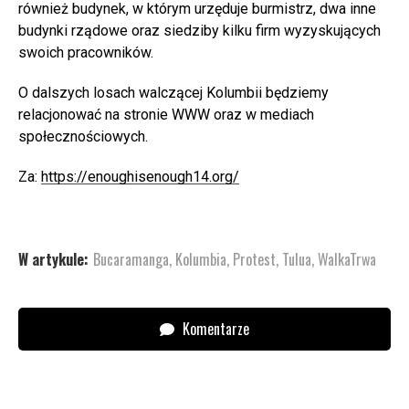
również budynek, w którym urzęduje burmistrz, dwa inne
budynki rządowe oraz siedziby kilku firm wyzyskujących
swoich pracowników.
O dalszych losach walczącej Kolumbii będziemy
relacjonować na stronie WWW oraz w mediach
społecznościowych.
Za:
https://enoughisenough14.org/
W artykule:
Bucaramanga
,
Kolumbia
,
Protest
,
Tulua
,
WalkaTrwa
Komentarze