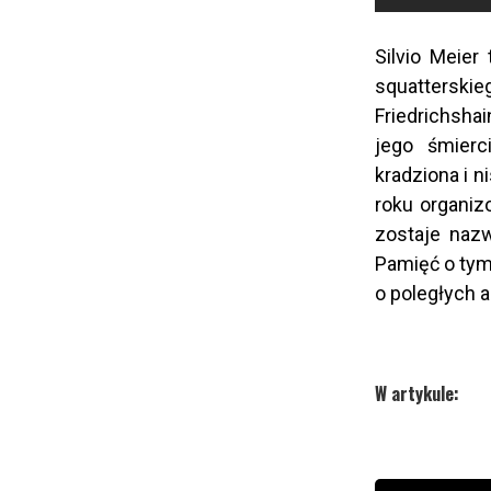
Silvio Meie
squatterski
Friedrichsha
jego śmierc
kradziona i n
roku organiz
zostaje nazw
Pamięć o tym 
o poległych 
W artykule: