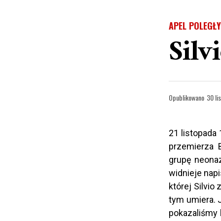
APEL POLEGŁ
Silv
Opublikowano
30 li
21 listopada 
przemierza B
grupę neona
widnieje nap
której Silvio
tym umiera. 
pokazaliśmy 