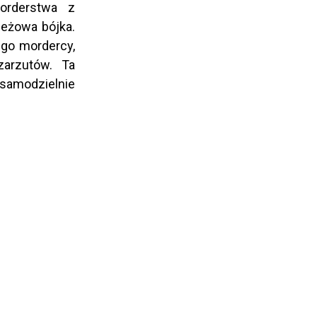
morderstwa z
ieżowa bójka.
ego mordercy,
zarzutów. Ta
 samodzielnie