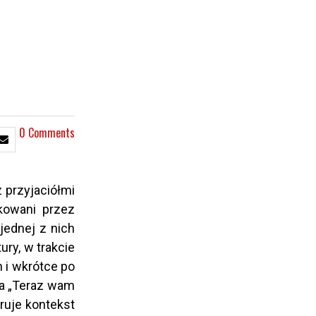
0 Comments
z przyjaciółmi
akowani przez
jednej z nich
ry, w trakcie
h i wkrótce po
wa „Teraz wam
ruje kontekst