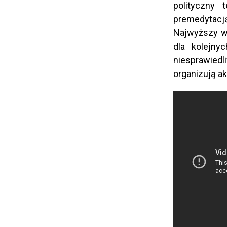
polityczny 
premedytacją
Najwyższy wy
dla kolejny
niesprawiedl
organizują ak