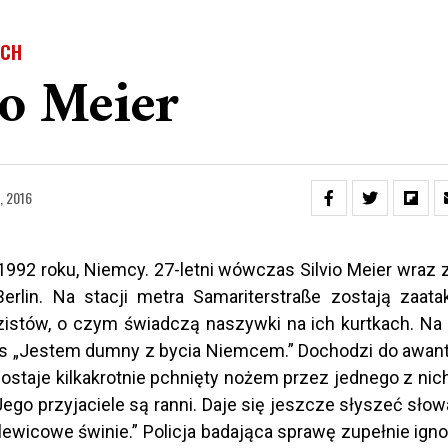
YCH
io Meier
s, 2016
1992 roku, Niemcy. 27-letni wówczas Silvio Meier wraz 
erlin. Na stacji metra Samariterstraße zostają zaat
zistów
, o czym świadczą naszywki na ich kurtkach. Na 
is „Jestem dumny z bycia Niemcem.” Dochodzi do awantu
 zostaje kilkakrotnie pchnięty nożem przez jednego z nic
Jego przyjaciele są ranni. Daje się jeszcze słyszeć sło
lewicowe świnie.” Policja badająca sprawę zupełnie igno