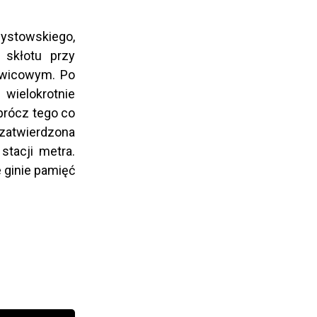
ystowskiego,
 skłotu przy
lewicowym. Po
wielokrotnie
Oprócz tego co
 zatwierdzona
stacji metra.
e ginie pamięć