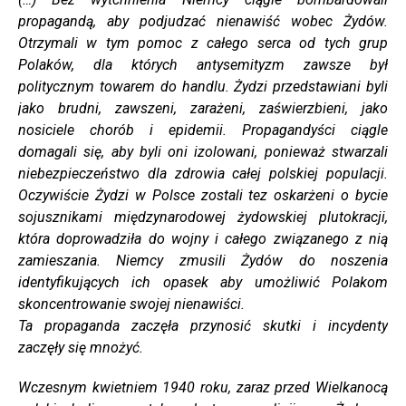
propagandą, aby podjudzać nienawiść wobec Żydów.
Otrzymali w tym pomoc z całego serca od tych grup
Polaków, dla których antysemityzm zawsze był
politycznym towarem do handlu. Żydzi przedstawiani byli
jako brudni, zawszeni, zarażeni, zaświerzbieni, jako
nosiciele chorób i epidemii. Propagandyści ciągle
domagali się, aby byli oni izolowani, ponieważ stwarzali
niebezpieczeństwo dla zdrowia całej polskiej populacji.
Oczywiście Żydzi w Polsce zostali tez oskarżeni o bycie
sojusznikami międzynarodowej żydowskiej plutokracji,
która doprowadziła do wojny i całego związanego z nią
zamieszania. Niemcy zmusili Żydów do noszenia
identyfikujących ich opasek aby umożliwić Polakom
skoncentrowanie swojej nienawiści.
Ta propaganda zaczęła przynosić skutki i incydenty
zaczęły się mnożyć.
Wczesnym kwietniem 1940 roku, zaraz przed Wielkanocą