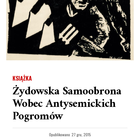
KSIĄŻKA
Żydowska Samoobrona
Wobec Antysemickich
Pogromów
Opublikowano
27 gru, 2015