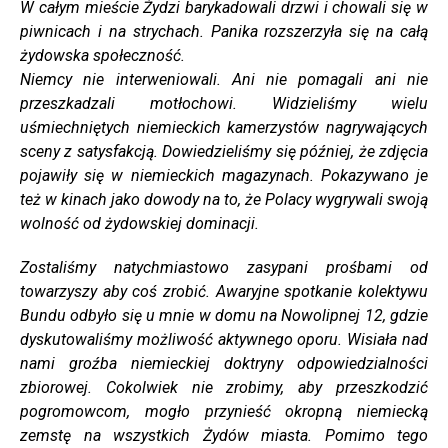
W całym mieście Żydzi barykadowali drzwi i chowali się w
piwnicach i na strychach. Panika rozszerzyła się na całą
żydowska społeczność.
Niemcy nie interweniowali. Ani nie pomagali ani nie
przeszkadzali motłochowi. Widzieliśmy wielu
uśmiechniętych niemieckich kamerzystów nagrywających
sceny z satysfakcją. Dowiedzieliśmy się później, że zdjęcia
pojawiły się w niemieckich magazynach. Pokazywano je
też w kinach jako dowody na to, że Polacy wygrywali swoją
wolność od żydowskiej dominacji.
Zostaliśmy natychmiastowo zasypani prośbami od
towarzyszy aby coś zrobić. Awaryjne spotkanie kolektywu
Bundu odbyło się u mnie w domu na Nowolipnej 12, gdzie
dyskutowaliśmy możliwość aktywnego oporu. Wisiała nad
nami groźba niemieckiej doktryny odpowiedzialności
zbiorowej. Cokolwiek nie zrobimy, aby przeszkodzić
pogromowcom, mogło przynieść okropną niemiecką
zemstę na wszystkich Żydów miasta. Pomimo tego