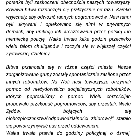
poranka byli zaskoczeni obecnością naszych towarzyszy.
Krwawa bitwa rozpoczęła się praktycznie od razu. Karetki
wyjechały, aby odwozić rannych pogromowców. Nasi ranni
byli ukrywani i opiekowano się nimi w prywatnych
domach, aby uniknąć ich aresztowania przez polską lub
niemiecką policję. Walka trwała kilka godzin przeciwko
wielu falom chuliganów i toczyła się w większej części
żydowskiej dzielnicy.
Bitwa przenosiła się w różne części miasta. Nasze
zorganizowane grupy zostały spontanicznie zasilone przez
innych robotników. Na Woli nasi towarzysze otrzymali
pomoc od nieżydowskich socjalistycznych robotników,
których poprosiliśmy o pomoc. Wielu chrześcijan
próbowało przekonać pogromowców, aby przestali. Wielu
Żydów, bojących się
niebezpieczeństwa”odpowiedzialności zbiorowej” starało
się powstrzymywać nas przed oddawaniem.
Walka trwała prawie do godziny policyjnej o ósmej.