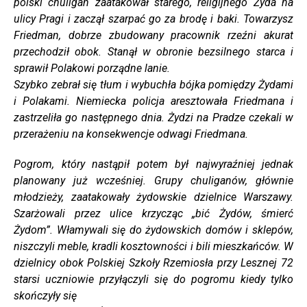
polski chuligan zaatakował starego, religijnego Żyda na
ulicy Pragi i zaczął szarpać go za brodę i baki. Towarzysz
Friedman, dobrze zbudowany pracownik rzeźni akurat
przechodził obok. Stanął w obronie bezsilnego starca i
sprawił Polakowi porządne lanie.
Szybko zebrał się tłum i wybuchła bójka pomiędzy Żydami
i Polakami. Niemiecka policja aresztowała Friedmana i
zastrzeliła go następnego dnia. Żydzi na Pradze czekali w
przerażeniu na konsekwencje odwagi Friedmana.
Pogrom, który nastąpił potem był najwyraźniej jednak
planowany już wcześniej. Grupy chuliganów, głównie
młodzieży, zaatakowały żydowskie dzielnice Warszawy.
Szarżowali przez ulice krzycząc „bić Żydów, śmierć
Żydom”. Włamywali się do żydowskich domów i sklepów,
niszczyli meble, kradli kosztowności i bili mieszkańców. W
dzielnicy obok Polskiej Szkoły Rzemiosła przy Lesznej 72
starsi uczniowie przyłączyli się do pogromu kiedy tylko
skończyły się