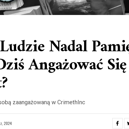
Ludzie Nadal Pamię
Dziś Angażować Si
?
sobą zaangażowaną w CrimethInc
rz, 2024