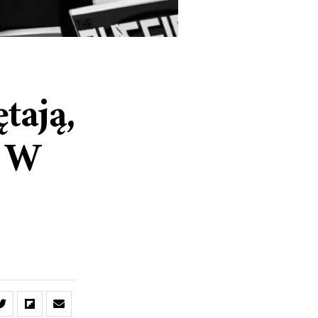
tają,
ę W