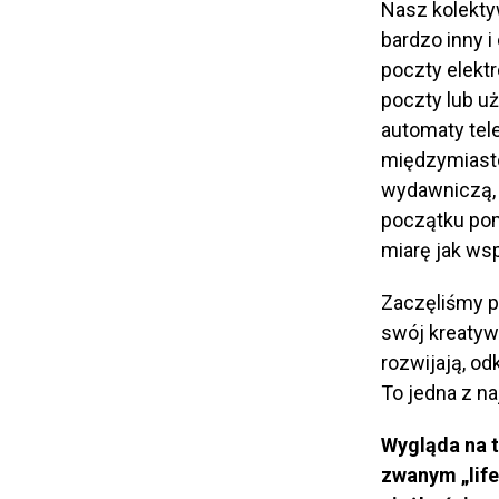
Nasz kolektyw
bardzo inny i
poczty elekt
poczty lub u
automaty tel
międzymiasto
wydawniczą, 
początku pom
miarę jak ws
Zaczęliśmy p
swój kreatywn
rozwijają, od
To jedna z n
Wygląda na t
zwanym „life