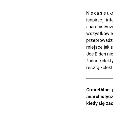
Nie da sie uk
isnpiracji, i
anarchistycz
wszystkowied
przeprowadzi
miejsce jaki
Joe Biden nie
żadne kolekt
resztą kolek
CrimethInc. 
anarchistyc
kiedy się za