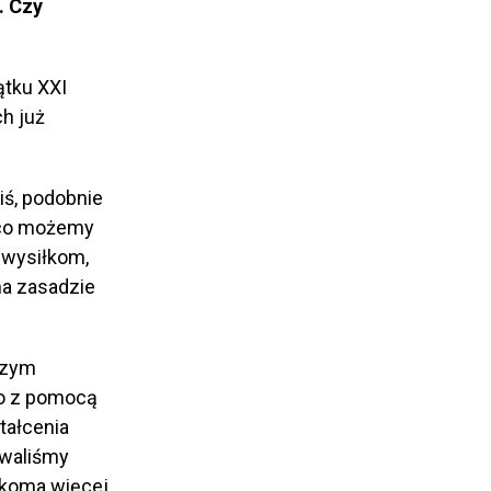
. Czy
ątku XXI
ch już
iś, podobnie
 co możemy
 wysiłkom,
na zasadzie
czym
ko z pomocą
tałcenia
owaliśmy
ilkoma więcej