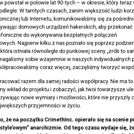
 powstał w połowie lat 90-tych – w okresie, który teraz
 odległe. W tamtych czasach, zanim większość ludzi korz
ronicznej lub Internetu, komunikowaliśmy się za pośred
żywając domowych urządzeń hakerskich, aby przekonać 
efoniczne do wykonywania bezpłatnych połączeń
wych. Najpierw kilku z nas poznało się poprzez podzie
która istniała równolegle do punkowej sceny „zrób to sa
agalismy sobie wzajemnie w naszych indywidualnych p
półpracowaliśmy coraz więcej, zaczęliśmy tworzyć wspól
racować razem dla samej radości współpracy. Nie ma to
y wkład do projektu i zobaczyć, jak twoi towarzysze ule
krywając nowe wymiary i możliwości, które nie przyszły c
ajwiększych przyjemności w życiu.
o, że na początku CrimethInc. opierało się na scenie p
style’owym” anarchizmie. Od tego czasu wydaje się, ż