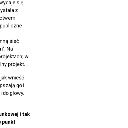
 wydaje się
ystała z
nictwem
publiczne
mną sieć
m”. Na
rojektach; w
ny projekt.
 jak wnieść
pszają go i
i do głowy.
unkowej i tak
e punkt