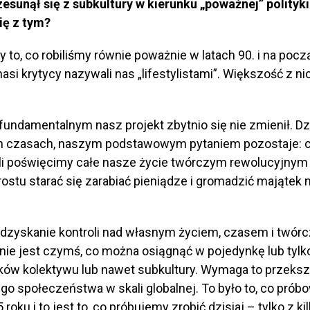
zesunął się z subkultury w kierunku „poważnej” polityki
ię z tym?
 to, co robiliśmy równie poważnie w latach 90. i na pocz
nasi krytycy nazywali nas „lifestylistami”. Większość z ni
fundamentalnym nasz projekt zbytnio się nie zmienił. Dz
ch czasach, naszym podstawowym pytaniem pozostaje:
śli poświęcimy całe nasze życie twórczym rewolucyjnym
ostu starać się zarabiać pieniądze i gromadzić majątek 
dzyskanie kontroli nad własnym życiem, czasem i twór
nie jest czymś, co można osiągnąć w pojedynkę lub tyl
ków kolektywu lub nawet subkultury. Wymaga to przeksz
go społeczeństwa w skali globalnej. To było to, co prób
 roku i to jest to, co próbujemy zrobić dzisiaj – tylko z k