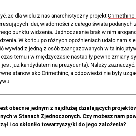
ryć, że dla wielu z nas anarchistyczny projekt
Crimethinc
nteresujących idei, wiadomości z całego świata podanych 
nego punktu widzenia. Jednoczesnie brak w nim arogancj
zenia. W końcu po różnych opoźnieniach udało nam sie
ć wywiad z jedną z osób zaangazowanych w ta inicjatyw
ś czas temu i w międzyczasie nastapiły pewne zmiany syt
 jest juz kandydatem na prezydenta). Należy zaznaczyć. ż
ywne stanowisko Crimethinc, a odpowiedzi nie były uzga
tywu.
jest obecnie jednym z najdłużej działających projektó
znych w Stanach Zjednoczonych. Czy możesz nam pow
czął i co skłoniło towarzyszy/ki do jego założenia?