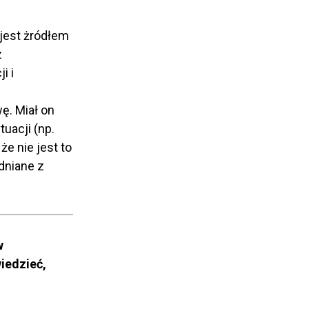
jest żródłem
z
i i
ę. Miał on
uacji (np.
e nie jest to
dniane z
w
iedzieć,