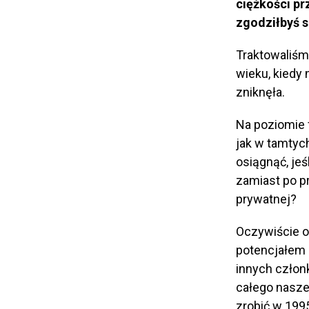
ciężkości pr
zgodziłbyś s
Traktowaliśmy
wieku, kiedy 
zniknęła.
Na poziomie 
jak w tamty
osiągnąć, je
zamiast po pr
prywatnej?
Oczywiście o
potencjałem 
innych człon
całego nasze
zrobić w 1995