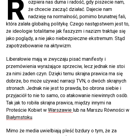
R
ozpiera nas duma i radość, gdy piszecie nam,
że chcecie zacząć działać. Dajecie nam
nadzieję na normalność, pomimo brunatnej fali,
która zalała globalną politykę. Czego następstwem jest to,
że ideologie totalitarne jak faszyzm i nazizm traktuje się
jako poglądy, a nie jako niebezpieczne ekstremum. Stąd
zapotrzebowanie na aktywizm.
Liberałowie mają w zwyczaju pisać manifesty i
przemówienia wyrażające sprzeciw, lecz jednak nie stoi
za nimi żaden czyn. Dzięki temu skrajna prawica ma się
dobrze, bo może używać narracji TVN, o dwóch skrajnych
stronach. Jednak nie jest to prawda, bo obrona siebie i
przyjaciół to nie to samo, co atakowanie niewinnych osób.
Tak jak to robiła skrajna prawica, między innymi na
Proteście Kobiet w
Warszawie
lub na Marszu Równości w
Białymstoku
.
Mimo że media uwielbiają pleść bzdury o tym, że za