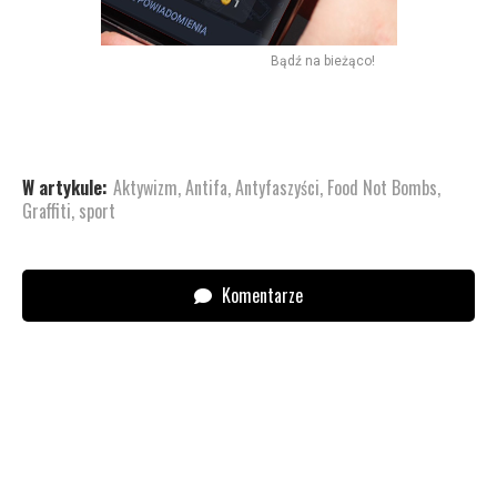
Bądź na bieżąco!
W artykule:
Aktywizm
,
Antifa
,
Antyfaszyści
,
Food Not Bombs
,
Graffiti
,
sport
Komentarze