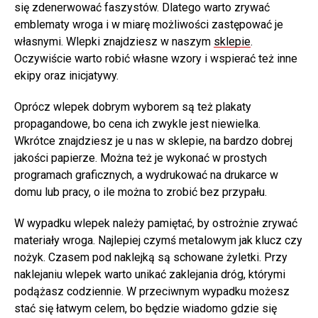
się zdenerwować faszystów. Dlatego warto zrywać
emblematy wroga i w miarę możliwości zastępować je
własnymi. Wlepki znajdziesz w naszym
sklepie
.
Oczywiście warto robić własne wzory i wspierać też inne
ekipy oraz inicjatywy.
Oprócz wlepek dobrym wyborem są też plakaty
propagandowe, bo cena ich zwykle jest niewielka.
Wkrótce znajdziesz je u nas w sklepie, na bardzo dobrej
jakości papierze. Można też je wykonać w prostych
programach graficznych, a wydrukować na drukarce w
domu lub pracy, o ile można to zrobić bez przypału.
W wypadku wlepek należy pamiętać, by ostrożnie zrywać
materiały wroga. Najlepiej czymś metalowym jak klucz czy
nożyk. Czasem pod naklejką są schowane żyletki. Przy
naklejaniu wlepek warto unikać zaklejania dróg, którymi
podążasz codziennie. W przeciwnym wypadku możesz
stać się łatwym celem, bo będzie wiadomo gdzie się