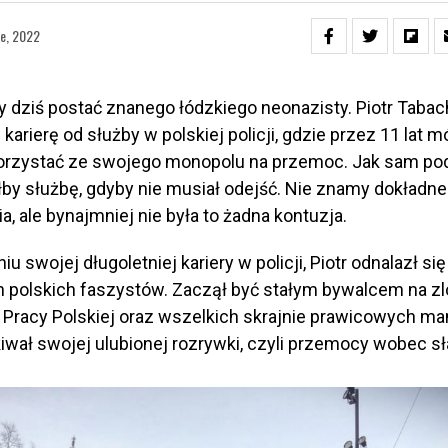
e, 2022
 dziś postać znanego łódzkiego neonazisty. Piotr Taba
karierę od służby w polskiej policji, gdzie przez 11 lat m
rzystać ze swojego monopolu na przemoc. Jak sam pod
iłby służbę, gdyby nie musiał odejść. Nie znamy dokład
a, ale bynajmniej nie była to żadna kontuzja.
u swojej długoletniej kariery w policji, Piotr odnalazł si
 polskich faszystów. Zaczął być stałym bywalcem na zl
 Pracy Polskiej oraz wszelkich skrajnie prawicowych ma
iwał swojej ulubionej rozrywki, czyli przemocy wobec s