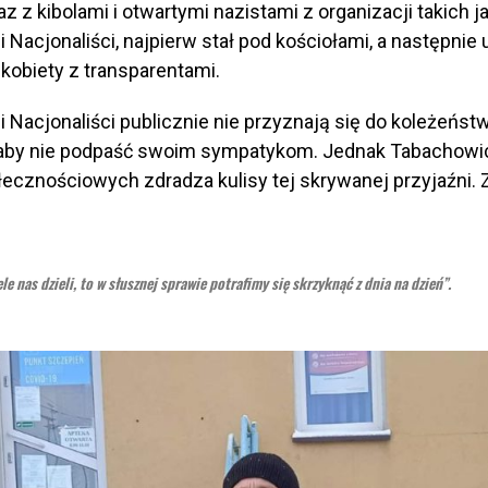
z z kibolami i otwartymi nazistami z organizacji takich j
Nacjonaliści, najpierw stał pod kościołami, a następnie 
kobiety z transparentami.
 Nacjonaliści publicznie nie przyznają się do koleżeńst
 aby nie podpaść swoim sympatykom. Jednak Tabachowi
cznościowych zdradza kulisy tej skrywanej przyjaźni. Z
le nas dzieli, to w słusznej sprawie potrafimy się skrzyknąć z dnia na dzień”.