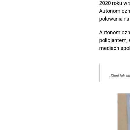
2020 roku wra
Autonomiczni 
polowania na 
Autonomiczni
policjantem,
mediach społe
„Choć tak wie