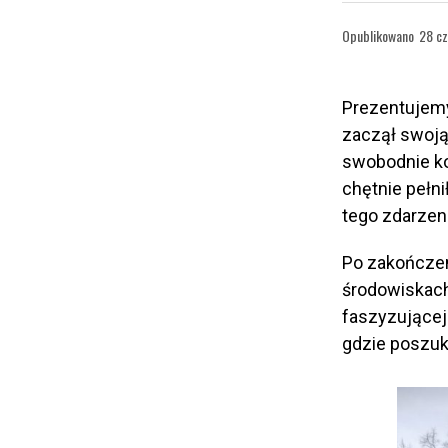
Opublikowano
28 cz
Prezentujemy
zaczął swoją 
swobodnie ko
chętnie pełn
tego zdarzeni
Po zakończeni
środowiskach
faszyzującej
gdzie poszuk