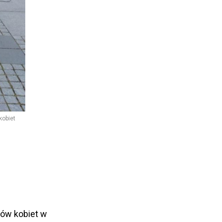
kobiet
ków kobiet w