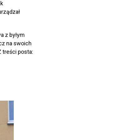
ak
urządzał
wa z byłym
cz na swoich
 treści posta: