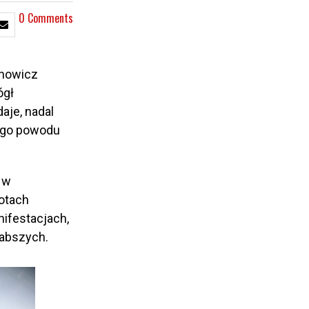
0 Comments
chowicz
ógł
aje, nadal
nego powodu
ę w
otach
nifestacjach,
łabszych.