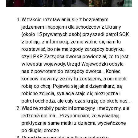
W trakcie rozstawiania się z bezpłatnym
jedzeniem i napojami dla uchodźców z Ukrainy
(około 15 prywatnych osób) przyszedł patrol SOK
z policją, z informacją, że nie wolno się nam tu
rozstawiać, bo nie ma zgody zarządcy budynku,
czyli PKP. Zarządca dworca powiedział, że to jest
w kwestii wojewody, Urząd Wojewódzki odsyła
nas z powrotem do zarządcy dworca… Koniec
końców mówimy, że my tu zostajemy, a oni niech
robią co chcą. Pojawia się jakiś dziennikarz, są
robione zdjęcia, sytuacja staje się niezręczna i
patrol odchodzi, ale cały czas krążą do około nas….
Władze zrobiły punkt informacyjny i medyczny, ale
jedzenia nie ma… Przypominam, że wysiadają
praktycznie same matki z dziećmi, wycieńczone
po długiej drodze
Przed dworcem stoi wielkie miasteczko