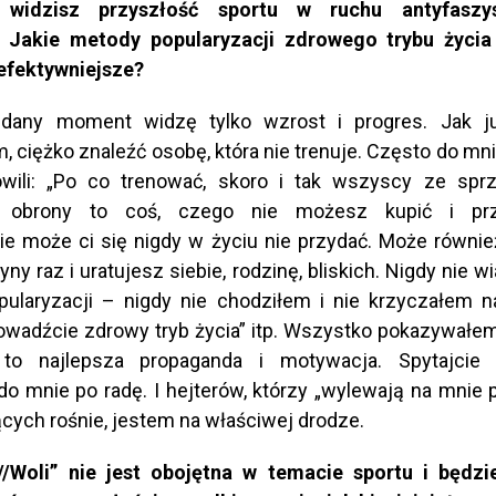
 widzisz przyszłość sportu w ruchu antyfasz
? Jakie metody popularyzacji zdrowego trybu życia
jefektywniejsze?
any moment widzę tylko wzrost i progres. Jak j
 ciężko znaleźć osobę, która nie trenuje. Często do mni
wili: „Po co trenować, skoro i tak wszyscy ze sprz
ć obrony to coś, czego nie możesz kupić i prz
e może ci się nigdy w życiu nie przydać. Może równie
yny raz i uratujesz siebie, rodzinę, bliskich. Nigdy nie
pularyzacji – nigdy nie chodziłem i nie krzyczałem n
prowadźcie zdrowy tryb życia” itp. Wszystko pokazywał
, to najlepsza propaganda i motywacja. Spytajcie l
do mnie po radę. I hejterów, którzy „wylewają na mnie 
ących rośnie, jestem na właściwej drodze.
///Woli” nie jest obojętna w temacie sportu i będzi