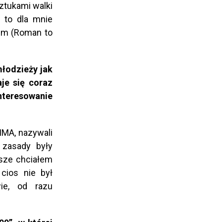
ztukami walki
y to dla mnie
lem (Roman to
młodzieży jak
je się coraz
nteresowanie
MMA, nazywali
, zasady były
wsze chciałem
cios nie był
ie, od razu