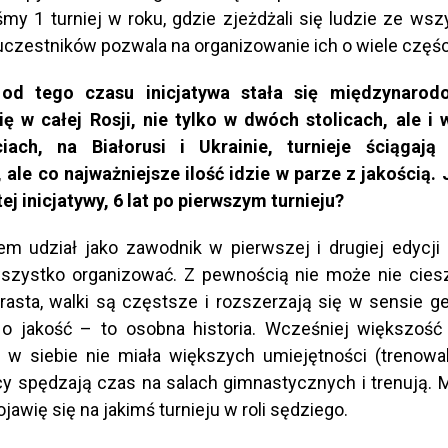
my 1 turniej w roku, gdzie zjeżdżali się ludzie ze wsz
 uczestników pozwala na organizowanie ich o wiele częśc
 od tego czasu inicjatywa stała się międzynarodo
ię w całej Rosji, nie tylko w dwóch stolicach, ale i
iach, na Białorusi i Ukrainie, turnieje ściągają
ale co najważniejsze ilość idzie w parze z jakością.
tej inicjatywy, 6 lat po pierwszym turnieju?
em udział jako zawodnik w pierwszej i drugiej edycj
szystko organizować. Z pewnością nie może nie ciesz
rasta, walki są częstsze i rozszerzają się w sensie g
 o jakość – to osobna historia. Wcześniej większoś
 w siebie nie miała większych umiejętności (trenowali 
y spędzają czas na salach gimnastycznych i trenują. 
jawię się na jakimś turnieju w roli sędziego.