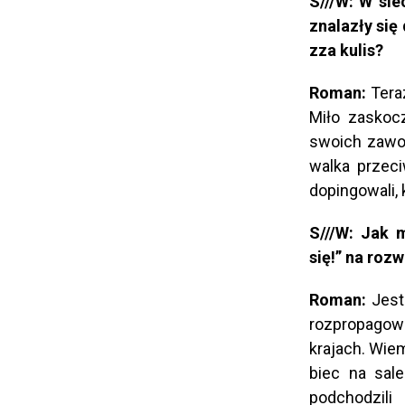
S///W: W sie
znalazły się
zza kulis?
Roman:
Tera
Miło zaskocz
swoich zawod
walka przeci
dopingowali, 
S///W: Jak 
się!” na roz
Roman:
Jeste
rozpropagow
krajach. Wiem
biec na sale
podchodzil