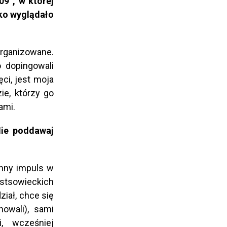
09”, w której
tko wyglądało
rganizowane.
o dopingowali
ci, jest moja
ie, którzy go
ami.
Nie poddawaj
omny impuls w
stsowieckich
ział, chce się
nowali), sami
, wcześniej