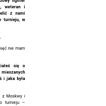
dowy fighter
, weteran i
elić z nami
 turnieju, w
.
nięć nie mam
iałeś się o
w mieszanych
 i jaka była
y z Moskwy i
 turnieju –