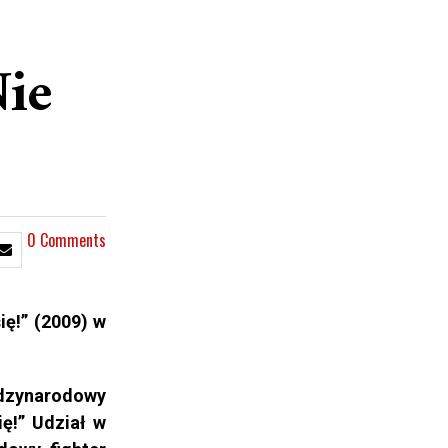
Nie
0 Comments
ię!” (2009) w
ędzynarodowy
ę!” Udział w