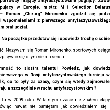
sportowcy mający antyfaszystowskie poglądy. Zawo
ujący w Europie, mistrz M-1 Selection Belarus
a – Roman „Chirurg” Mironenko zgodził się podzi
i wspomnieniami z pierwszego antyfaszystowskiego
m brał udział.
. Na początku przedstaw się i opowiedz trochę o sobie
ć. Nazywam się Roman Mironenko, sportowych osiąg
ozpisywać się o tym nie ma sensu.
omność to siostra talentu! Powiedz, jak dowiedz
 pierwszego w Rosji antyfaszystowskiego turnieju 
lk, co to były za czasy, czym się wtedy zajmowałeś
raju a szczególnie w ruchu antyfaszystowskim ?
 to w 2009 roku. W tamtym czasie nie znałem ekip
ówiąc nawet nie pamiętam jak dowiedziałem się o