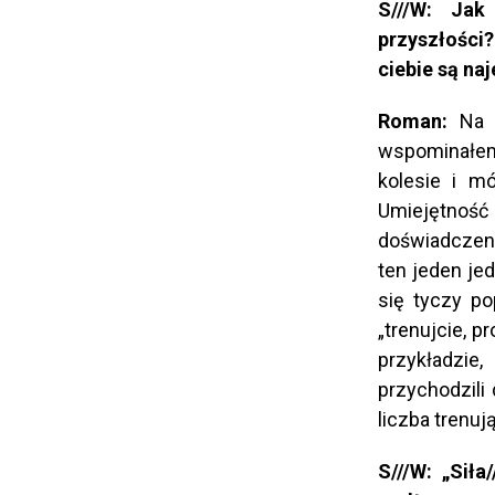
S///W: Jak
przyszłości
ciebie są na
Roman:
Na d
wspominałem,
kolesie i mó
Umiejętnoś
doświadczeni
ten jeden jed
się tyczy po
„trenujcie, 
przykładzie
przychodzili 
liczba trenuj
S///W: „Siła