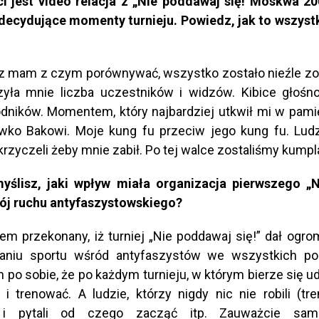
ci jest video relacja z „Nie poddawaj się! Moskwa 20
 decydujące momenty turnieju. Powiedz, jak to wszys
z mam z czym porównywać, wszystko zostało nieźle zo
yła mnie liczba uczestników i widzów. Kibice głośn
ników. Momentem, który najbardziej utkwił mi w pamię
wko Bakowi. Moje kung fu przeciw jego kung fu. Ludz
krzyczeli żeby mnie zabił. Po tej walce zostaliśmy kumpl
myślisz, jaki wpływ miała organizacja pierwszego „
wój ruchu antyfaszystowskiego?
m przekonany, iż turniej „Nie poddawaj się!” dał ogr
aniu sportu wśród antyfaszystów we wszystkich po
 po sobie, że po każdym turnieju, w którym bierze się ud
 i trenować. A ludzie, którzy nigdy nic nie robili (tre
i i pytali od czego zacząć itp. Zauważcie sami