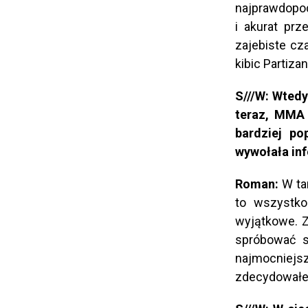
najprawdopod
i akurat prz
zajebiste cz
kibic Partiza
S///W: Wtedy
teraz, MMA 
bardziej po
wywołała inf
Roman:
W ta
to wszystko 
wyjątkowe. Z
spróbować s
najmocniej
zdecydowałem