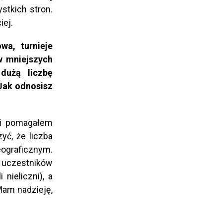
ystkich stron.
iej.
wa, turnieje
 w mniejszych
 dużą liczbę
 Jak odnosisz
i i pomagałem
yć, że liczba
eograficznym.
ć uczestników
nieliczni), a
Mam nadzieję,