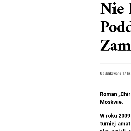
Nie 
Podd
Zam
Opublikowano
17 li
Roman „Chiru
Moskwie.
W roku 2009
turniej ama