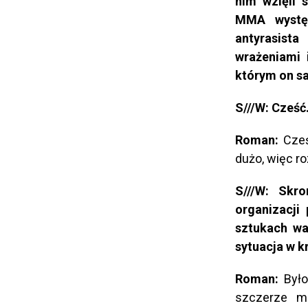
nim wzięli 
MMA występ
antyrasist
wrażeniami 
którym on sa
S///W: Cześć
Roman:
Cześ
dużo, więc r
S///W: Skr
organizacji
sztukach wa
sytuacja w k
Roman:
Było
szczerze m