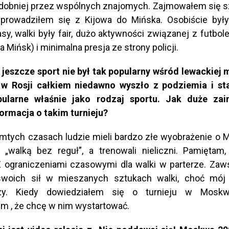
obniej przez wspólnych znajomych. Zajmowałem się s
eprowadziłem się z Kijowa do Mińska. Osobiście był
asy, walki były fair, dużo aktywności związanej z futbo
na Mińsk) i minimalna presja ze strony policji.
 jeszcze sport nie był tak popularny wśród lewackiej 
w Rosji całkiem niedawno wyszło z podziemia i sta
pularne właśnie jako rodzaj sportu. Jak duże zai
ormacja o takim turnieju?
mtych czasach ludzie mieli bardzo złe wyobrażenie o 
„walką bez reguł”, a trenowali nieliczni. Pamiętam
 ograniczeniami czasowymi dla walki w parterze. Za
woich sił w mieszanych sztukach walki, choć mój 
szy. Kiedy dowiedziałem się o turnieju w Moskw
 , że chcę w nim wystartować.