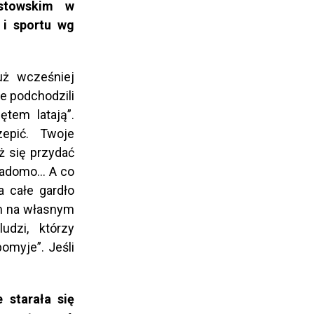
ystowskim w
 i sportu wg
uż wcześniej
e podchodzili
ętem latają”.
epić. Twoje
ż się przydać
 wiadomo… A co
a całe gardło
em na własnym
udzi, którzy
pomyje”. Jeśli
e starała się