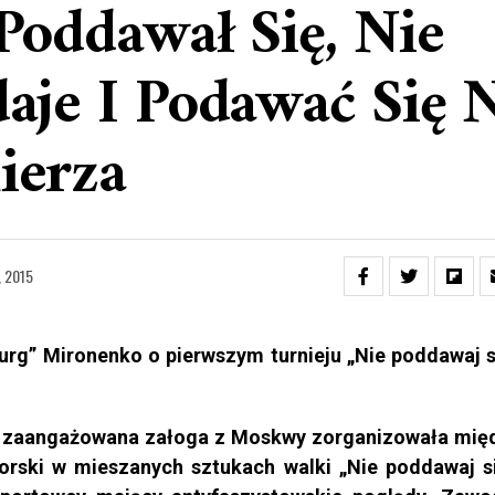
Poddawał Się, Nie
aje I Podawać Się 
ierza
s, 2015
rg” Mironenko o pierwszym turnieju „Nie poddawaj s
 zaangażowana załoga z Moskwy zorganizowała mi
torski w mieszanych sztukach walki „Nie poddawaj si