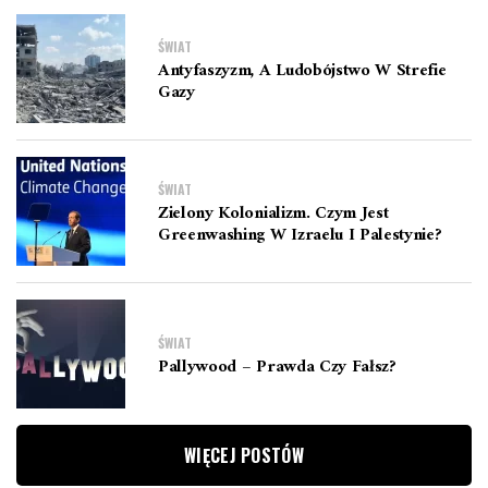
ŚWIAT
Antyfaszyzm, A Ludobójstwo W Strefie
Gazy
ŚWIAT
Zielony Kolonializm. Czym Jest
Greenwashing W Izraelu I Palestynie?
ŚWIAT
Pallywood – Prawda Czy Fałsz?
WIĘCEJ POSTÓW