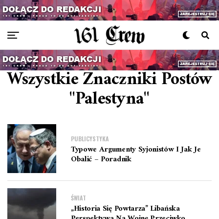
Wszystkie Znaczniki Postów
"Palestyna"
PUBLICYSTYKA
Typowe Argumenty Syjonistów I Jak Je
Obalić – Poradnik
ŚWIAT
„Historia Się Powtarza” Libańska
Perspektywa Na Wojnę Przeciwko