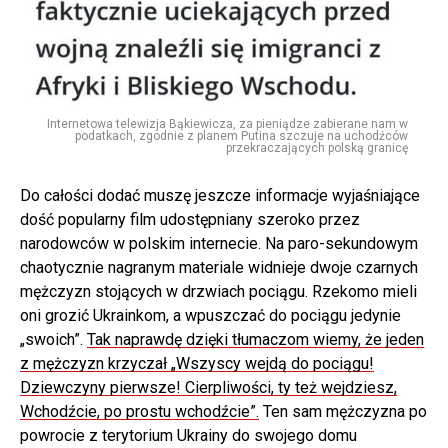
Internetowa telewizja Bąkiewicza, za pieniądze zabierane nam w
podatkach, zgodnie z planem Putina szczuje na uchodźców
przekraczających polską granicę
Do całości dodać muszę jeszcze informacje wyjaśniające
dość popularny film udostępniany szeroko przez
narodowców w polskim internecie. Na paro-sekundowym
chaotycznie nagranym materiale widnieje dwoje czarnych
mężczyzn stojących w drzwiach pociągu. Rzekomo mieli
oni grozić Ukrainkom, a wpuszczać do pociągu jedynie
„swoich”.
Tak naprawdę dzięki tłumaczom wiemy, że jeden
z mężczyzn krzyczał „Wszyscy wejdą do pociągu!
Dziewczyny pierwsze! Cierpliwości, ty też wejdziesz,
Wchodźcie, po prostu wchodźcie”.
Ten sam mężczyzna po
powrocie z terytorium Ukrainy do swojego domu