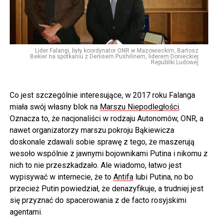
Lider Falangi, były koordynator ONR w Mazowieckim, Bartosz
Bekier na spotkaniu z Denisem Pushilinem, liderem Donieckiej
Republiki Ludowej
Co jest szczególnie interesujące, w 2017 roku Falanga
miała swój własny blok na
Marszu Niepodległości
.
Oznacza to, że nacjonaliści w rodzaju Autonomów, ONR, a
nawet organizatorzy marszu pokroju Bąkiewicza
doskonale zdawali sobie sprawę z tego, że maszerują
wesoło wspólnie z jawnymi bojownikami Putina i nikomu z
nich to nie przeszkadzało. Ale wiadomo, łatwo jest
wypisywać w internecie, że to
Antifa
lubi Putina, no bo
przecież Putin powiedział, że denazyfikuje, a trudniej jest
się przyznać do spacerowania z de facto rosyjskimi
agentami.