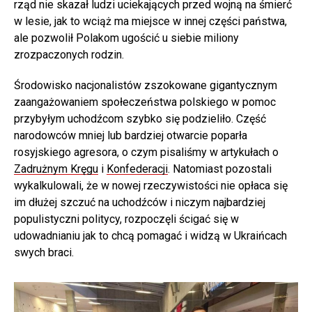
rząd nie skazał ludzi uciekających przed wojną na śmierć
w lesie, jak to wciąż ma miejsce w innej części państwa,
ale pozwolił Polakom ugościć u siebie miliony
zrozpaczonych rodzin.
Środowisko nacjonalistów zszokowane gigantycznym
zaangażowaniem społeczeństwa polskiego w pomoc
przybyłym uchodźcom szybko się podzieliło. Część
narodowców mniej lub bardziej otwarcie poparła
rosyjskiego agresora, o czym pisaliśmy w artykułach o
Zadrużnym Kręgu
i
Konfederacji
. Natomiast pozostali
wykalkulowali, że w nowej rzeczywistości nie opłaca się
im dłużej szczuć na uchodźców i niczym najbardziej
populistyczni politycy, rozpoczęli ścigać się w
udowadnianiu jak to chcą pomagać i widzą w Ukraińcach
swych braci.