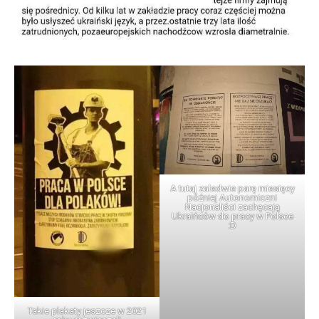
A tutaj zaledwie parę miesięcy
później Autonomiczni
Nacjonaliści zachęcają
Ukraińców do pracy w Polsce
:D
Takie plakaty jeszcze w 2021