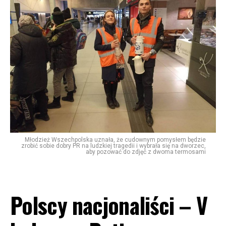
Młodzież Wszechpolska uznała, że cudownym pomysłem będzie
zrobić sobie dobry PR na ludzkiej tragedii i wybrała się na dworzec,
aby pozować do zdjęć z dwoma termosami
Polscy nacjonaliści – V