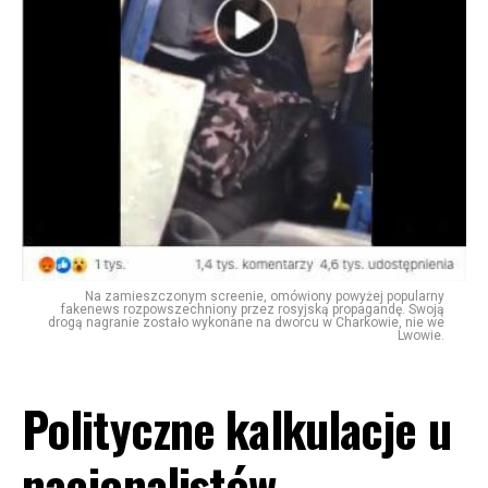
Na zamieszczonym screenie, omówiony powyżej popularny
fakenews rozpowszechniony przez rosyjską propagandę. Swoją
drogą nagranie zostało wykonane na dworcu w Charkowie, nie we
Lwowie.
Polityczne kalkulacje u
nacjonalistów