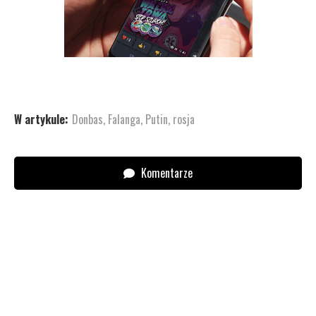
W artykule:
Donbas
,
Falanga
,
Putin
,
rosja
Komentarze