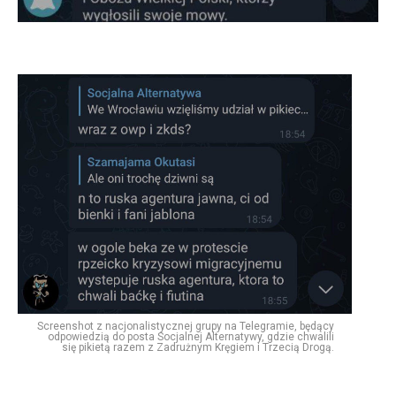
Screenshot z nacjonalistycznej grupy na Telegramie, będący
odpowiedzią do posta Socjalnej Alternatywy, gdzie chwalili
się pikietą razem z Zadrużnym Kręgiem i Trzecią Drogą.