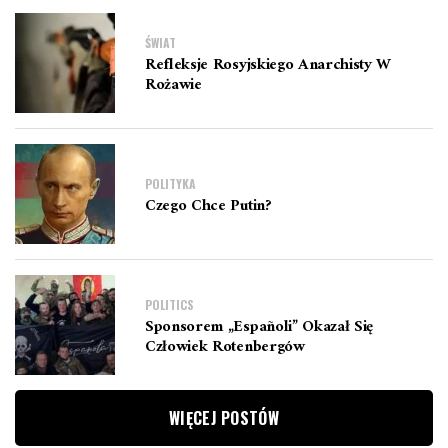
ŚWIAT
Refleksje Rosyjskiego Anarchisty W
Rożawie
POLITYKA
Czego Chce Putin?
POLITICS
Sponsorem „Españoli” Okazał Się
Człowiek Rotenbergów
WIĘCEJ POSTÓW