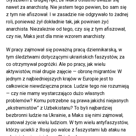
nawet za anarchistę. Nie jestem tego pewien, bo sam się
z tym nie afiszował. I w zasadzie nie odgrywało to żadnej
roli, ponieważ żył dokładnie tak, jak powinien żyć
anarchista. Niezależnie od tego, czy się z tym afiszował,
czy nie, Maks jest dla mnie wzorem anarchisty.
W pracy zajmował się poważną pracą dziennikarską, w
tym śledztwami dotyczącymi ukraińskich faszystów, za
co otrzymywał pogróżki. Ale po pracy, jak wielu
aktywistów, miał drugie zajęcie — obronę migrantów. W
jednym z najbiedniejszych krajów w Europie jest to
całkowicie niewdzięczna praca. Ludzie tego nie rozumieją
— czy nie mamy wystarczająco dużo własnych
problemów? Komu potrzebne są prawa jakichś niejasnych
„ekstremistów” z Uzbekistanu? To byli najbardziej
bezbronni ludzie na Ukrainie, a Maks się nimi zajmował,
uratował życie wielu ludziom. W tym wielu antyfaszystów,
którzy uciekli z Rosji po walce z faszystami lub ataku na