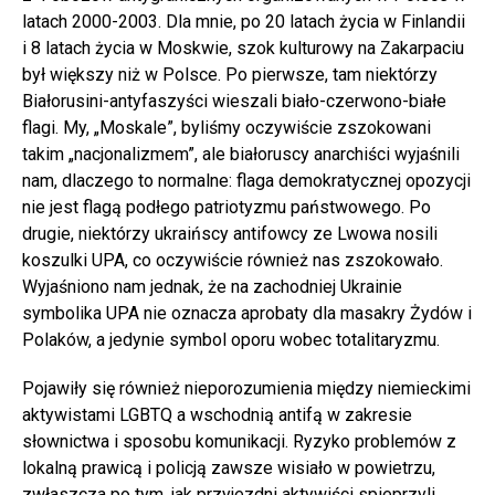
latach 2000-2003. Dla mnie, po 20 latach życia w Finlandii
i 8 latach życia w Moskwie, szok kulturowy na Zakarpaciu
był większy niż w Polsce. Po pierwsze, tam niektórzy
Białorusini-antyfaszyści wieszali biało-czerwono-białe
flagi. My, „Moskale”, byliśmy oczywiście zszokowani
takim „nacjonalizmem”, ale białoruscy anarchiści wyjaśnili
nam, dlaczego to normalne: flaga demokratycznej opozycji
nie jest flagą podłego patriotyzmu państwowego. Po
drugie, niektórzy ukraińscy antifowcy ze Lwowa nosili
koszulki UPA, co oczywiście również nas zszokowało.
Wyjaśniono nam jednak, że na zachodniej Ukrainie
symbolika UPA nie oznacza aprobaty dla masakry Żydów i
Polaków, a jedynie symbol oporu wobec totalitaryzmu.
Pojawiły się również nieporozumienia między niemieckimi
aktywistami LGBTQ a wschodnią antifą w zakresie
słownictwa i sposobu komunikacji. Ryzyko problemów z
lokalną prawicą i policją zawsze wisiało w powietrzu,
zwłaszcza po tym, jak przyjezdni aktywiści spieprzyli