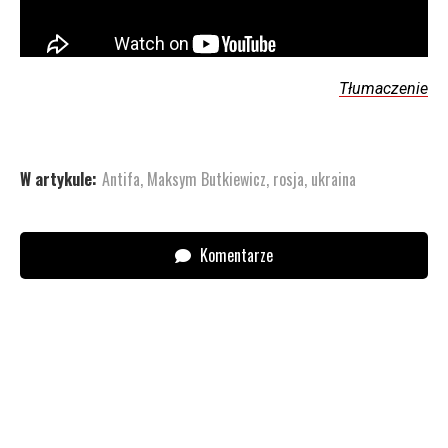
Tłumaczenie
W artykule:
Antifa
,
Maksym Butkiewicz
,
rosja
,
ukraina
Komentarze