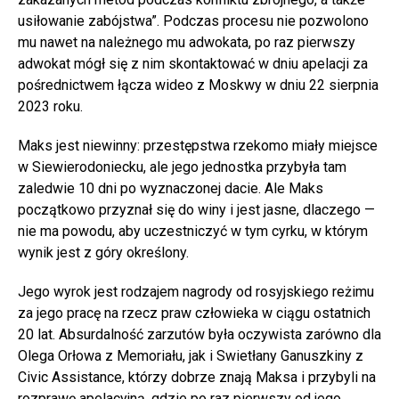
usiłowanie zabójstwa”. Podczas procesu nie pozwolono
mu nawet na należnego mu adwokata, po raz pierwszy
adwokat mógł się z nim skontaktować w dniu apelacji za
pośrednictwem łącza wideo z Moskwy w dniu 22 sierpnia
2023 roku.
Maks jest niewinny: przestępstwa rzekomo miały miejsce
w Siewierodoniecku, ale jego jednostka przybyła tam
zaledwie 10 dni po wyznaczonej dacie. Ale Maks
początkowo przyznał się do winy i jest jasne, dlaczego —
nie ma powodu, aby uczestniczyć w tym cyrku, w którym
wynik jest z góry określony.
Jego wyrok jest rodzajem nagrody od rosyjskiego reżimu
za jego pracę na rzecz praw człowieka w ciągu ostatnich
20 lat. Absurdalność zarzutów była oczywista zarówno dla
Olega Orłowa z Memoriału, jak i Swietłany Ganuszkiny z
Civic Assistance, którzy dobrze znają Maksa i przybyli na
rozprawę apelacyjną, gdzie po raz pierwszy od jego