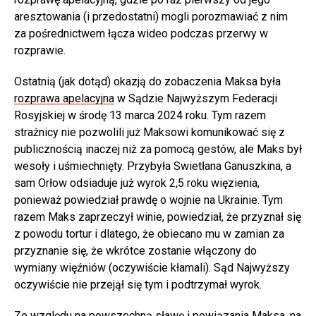
aresztowania (i przedostatni) mogli porozmawiać z nim
za pośrednictwem łącza wideo podczas przerwy w
rozprawie.
Ostatnią (jak dotąd) okazją do zobaczenia Maksa była
rozprawa apelacyjna
w Sądzie Najwyższym Federacji
Rosyjskiej w środę 13 marca 2024 roku. Tym razem
strażnicy nie pozwolili już Maksowi komunikować się z
publicznością inaczej niż za pomocą gestów, ale Maks był
wesoły i uśmiechnięty. Przybyła Swietłana Ganuszkina, a
sam Orłow odsiaduje już wyrok 2,5 roku więzienia,
ponieważ powiedział prawdę o wojnie na Ukrainie. Tym
razem Maks zaprzeczył winie, powiedział, że przyznał się
z powodu tortur i dlatego, że obiecano mu w zamian za
przyznanie się, że wkrótce zostanie włączony do
wymiany więźniów (oczywiście kłamali). Sąd Najwyższy
oczywiście nie przejął się tym i podtrzymał wyrok.
Ze względu na powszechną sławę i powiązania Maksa, na