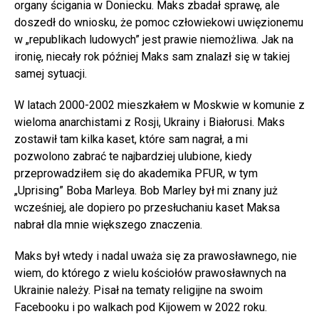
organy ścigania w Doniecku. Maks zbadał sprawę, ale
doszedł do wniosku, że pomoc człowiekowi uwięzionemu
w „republikach ludowych” jest prawie niemożliwa. Jak na
ironię, niecały rok później Maks sam znalazł się w takiej
samej sytuacji.
W latach 2000-2002 mieszkałem w Moskwie w komunie z
wieloma anarchistami z Rosji, Ukrainy i Białorusi. Maks
zostawił tam kilka kaset, które sam nagrał, a mi
pozwolono zabrać te najbardziej ulubione, kiedy
przeprowadziłem się do akademika PFUR, w tym
„Uprising” Boba Marleya. Bob Marley był mi znany już
wcześniej, ale dopiero po przesłuchaniu kaset Maksa
nabrał dla mnie większego znaczenia.
Maks był wtedy i nadal uważa się za prawosławnego, nie
wiem, do którego z wielu kościołów prawosławnych na
Ukrainie należy. Pisał na tematy religijne na swoim
Facebooku i po walkach pod Kijowem w 2022 roku.