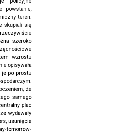
e policyjne
e powstanie,
miczny teren.
 skupiali się
i rzeczywiście
ożna szeroko
czędnościowe
ktem wzrostu
nie opisywała
 je po prostu
ospodarczym.
koczeniem, że
 tego samego
entralny plac
wsze wydawały
rs, usunięcie
ay-tomorrow-