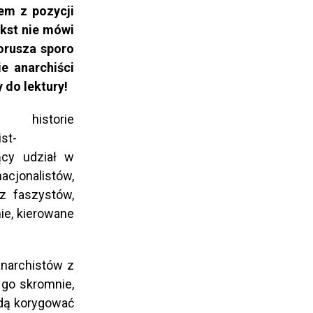
em z pozycji
kst nie mówi
porusza sporo
ie anarchiści
do lektury!
storie
st-
rący udział w
jonalistów,
z faszystów,
nie, kierowane
anarchistów z
 go skromnie,
będą korygować