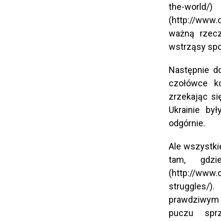
the-wo
(http://www.
ważną rzecz
wstrząsy sp
Następnie do
czołówce ko
zrzekając si
Ukrainie by
odgórnie.
Ale wszystki
tam, gdzi
(http://www.
struggles/).
prawdziwym 
puczu sprz