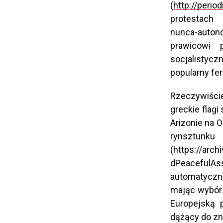
(
http://perio
protestach (
nunca-autono
prawicowi 
socjalistycz
popularny fer
Rzeczywiście
greckie flag
Arizonie na O
rynsztunku
(https://arc
dPeacefulAss
automatyczni
mając wybór 
Europejską p
dążący do zni