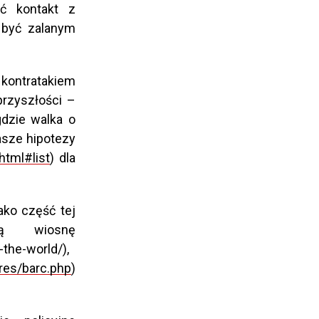
ać kontakt z
 być zalanym
m kontratakiem
rzyszłości –
dzie walka o
asze hipotezy
html#list
) dla
ako część tej
ką wiosnę
the-world/),
res/barc.php
)