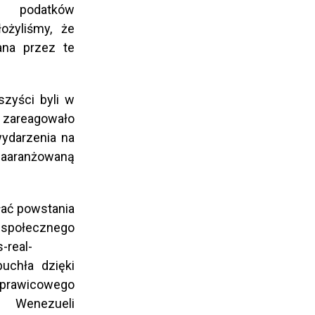
odatków
łożyliśmy, że
ana przez te
szyści byli w
 zareagowało
wydarzenia na
zaaranżowaną
łać powstania
połecznego
-real-
buchła dzięki
 prawicowego
w Wenezueli