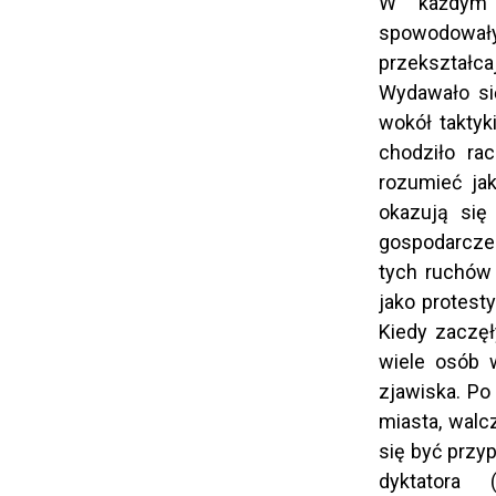
W każdym z
spowodowały
przekształca
Wydawało się
wokół taktyki
chodziło ra
rozumieć ja
okazują się
gospodarczeg
tych ruchów 
jako protes
Kiedy zaczęł
wiele osób 
zjawiska. Po
miasta, walc
się być przy
dyktatora (