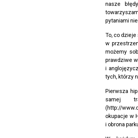
nasze błędy
towarzyszam
pytaniami ni
To, co dzieje
w przestrze
możemy sobi
prawdziwe wy
i anglojęzycz
tych, którzy 
Pierwsza hip
samej tr
(http://www.
okupacje w H
i obrona park