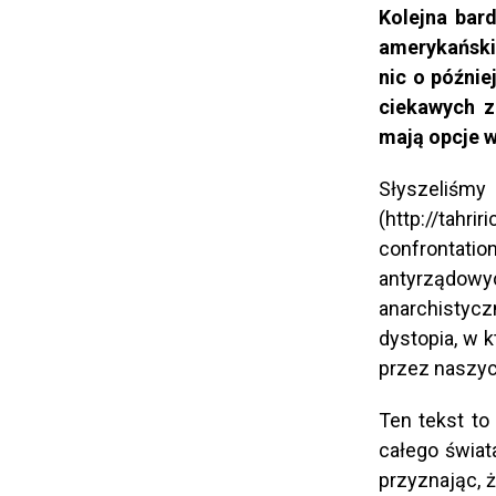
Kolejna bar
amerykański
nic o późnie
ciekawych za
mają opcje 
Słysz
(http://tahri
confrontatio
antyrządow
anarchistyc
dystopia, w k
przez naszy
Ten tekst to
całego świat
przyznając, ż