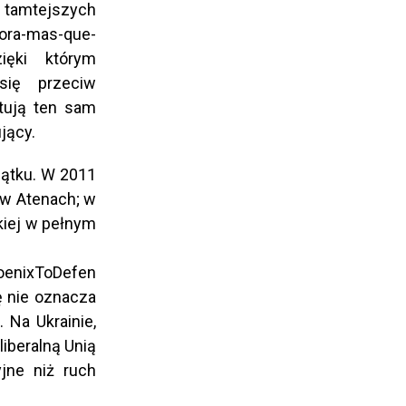
amtejszych
hora-mas-que-
dzięki którym
się przeciw
stują ten sam
jący.
zątku. W 2011
 w Atenach; w
skiej w pełnym
hoenixToDefen
ę nie oznacza
 Na Ukrainie,
iberalną Unią
yjne niż ruch