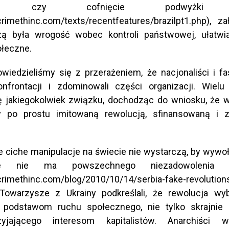
rld/) czy cofnięcie podwyżki p
crimethinc.com/texts/recentfeatures/brazilpt1.php), za
ą była wrogość wobec kontroli państwowej, ułatwi
ołeczne.
wiedzieliśmy się z przerażeniem, że nacjonaliści i fa
nfrontacji i zdominowali części organizacji. Wielu
ę jakiegokolwiek związku, dochodząc do wniosku, że 
ły po prostu imitowaną rewolucją, sfinansowaną i 
e ciche manipulacje na świecie nie wystarczą, by wywo
e nie ma powszechnego niezadowolenia s
crimethinc.com/blog/2010/10/14/serbia-fake-revolutions
 Towarzysze z Ukrainy podkreślali, że rewolucja wy
podstawom ruchu społecznego, nie tylko skrajnie
yjającego interesom kapitalistów. Anarchiści 