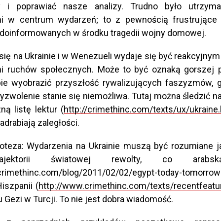
 i poprawiać nasze analizy. Trudno było utrzym
i w centrum wydarzeń; to z pewnością frustrujące
edoinformowanych w środku tragedii wojny domowej.
 się na Ukrainie i w Wenezueli wydaje się być reakcyjny
ni ruchów społecznych. Może to być oznaką gorszej p
e wyobrazić przyszłość rywalizujących faszyzmów, g
zwolenie stanie się niemożliwa. Tutaj można śledzić n
ną listę lektur (
http://crimethinc.com/texts/ux/ukraine.
nadrabiają zaległości.
oteza: Wydarzenia na Ukrainie muszą być rozumiane j
ajektorii światowej rewolty, co arabs
crimethinc.com/blog/2011/02/02/egypt-today-tomorrow-
iszpanii (
http://www.crimethinc.com/texts/recentfeatu
u Gezi w Turcji. To nie jest dobra wiadomość.