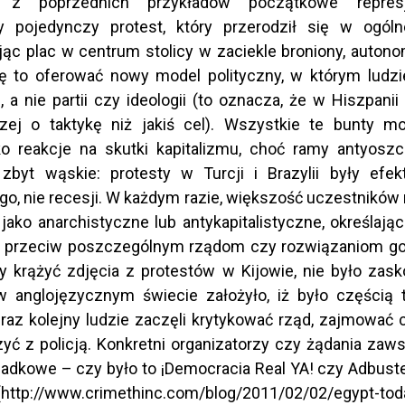
 poprzednich przykładów początkowe represj
 pojedynczy protest, który przerodził się w ogóln
jąc plac w centrum stolicy w zaciekle broniony, autono
 to oferować nowy model polityczny, w którym ludzie
, a nie partii czy ideologii (to oznacza, że w Hiszpani
czej o taktykę niż jakiś cel). Wszystkie te bunty m
ko reakcje na skutki kapitalizmu, choć ramy antyosz
 zbyt wąskie: protesty w Turcji i Brazylii były efe
o, nie recesji. W każdym razie, większość uczestników 
jako anarchistyczne lub antykapitalistyczne, określając
ty przeciw poszczególnym rządom czy rozwiązaniom g
y krążyć zdjęcia z protestów w Kijowie, nie było zas
w anglojęzycznym świecie założyło, iż było częścią
 raz kolejny ludzie zaczęli krytykować rząd, zajmować c
zyć z policją. Konkretni organizatorzy czy żądania za
padkowe – czy było to ¡Democracia Real YA! czy Adbuste
http://www.crimethinc.com/blog/2011/02/02/egypt-tod