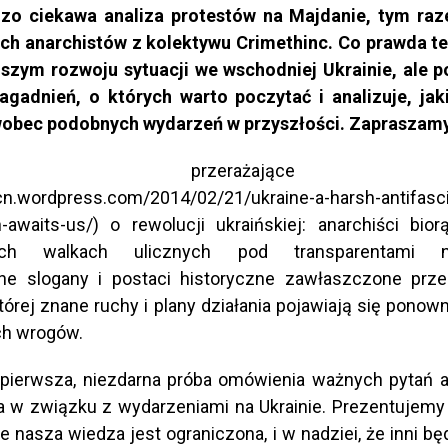
dzo ciekawa analiza protestów na Majdanie, tym raz
ch anarchistów z kolektywu Crimethinc. Co prawda te
jszym rozwoju sytuacji we wschodniej Ukrainie, ale 
gadnień, o których warto poczytać i analizuje, jak
wobec podobnych wydarzeń w przyszłości. Zapraszamy 
eliśmy przerażające hi
ricn.wordpress.com/2014/02/21/ukraine-a-harsh-antifasci
n-awaits-us/) o rewolucji ukraińskiej: anarchiści bio
ych walkach ulicznych pod transparentami nac
zne slogany i postaci historyczne zawłaszczone prze
tórej znane ruchy i plany działania pojawiają się ponow
ch wrogów.
 pierwsza, niezdarna próba omówienia ważnych pytań 
a w związku z wydarzeniami na Ukrainie. Prezentujemy
e nasza wiedza jest ograniczona, i w nadziei, że inni 