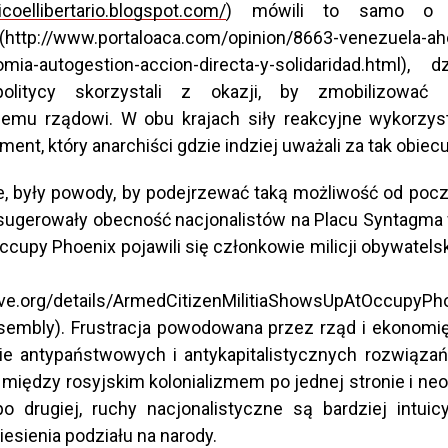
dicoellibertario.blogspot.com/
) mówili to samo o t
http://www.portaloaca.com/opinion/8663-venezuela-a
mia-autogestion-accion-directa-y-solidaridad.html), 
politycy skorzystali z okazji, by zmobilizować 
nemu rządowi. W obu krajach siły reakcyjne wykorzy
ment, który anarchiści gdzie indziej uważali za tak obiecu
, były powody, by podejrzewać taką możliwość od poc
i sugerowały obecność nacjonalistów na Placu Syntagma
ccupy Phoenix pojawili się członkowie milicji obywatel
hive.org/details/ArmedCitizenMilitiaShowsUpAtOccupyP
embly). Frustracja powodowana przez rząd i ekonomi
e antypaństwowych i antykapitalistycznych rozwiązań.
między rosyjskim kolonializmem po jednej stronie i neol
o drugiej, ruchy nacjonalistyczne są bardziej intuic
esienia podziału na narody.