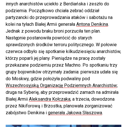
innych anarchistów uciekło z Berdiańska i zeszło do
podziemia. Początkowo chciała zebrać oddział
partyzancki do przeprowadzania ataków i sabotażu na
kolei na tyłach Białej Armii generała
Antona Denikina
.
Jednak z powodu braku broni porzuciła ten plan.
Następnie postanowiła powrócić do starych
sprawdzonych środków terroru politycznego. W połowie
czerwca odbyło się spotkanie kilkudziesięciu anarchistów,
którzy poparli jej plany. Pieniądze na pracę zostały
przekazane podziemiu przez Machno. Po spotkaniu trzy
grupy bojowników otrzymały zadania: pierwsza udała się
do Moskwy, gdzie położyła podwaliny pod
Wszechrosyjską Organizację Podziemnych Anarchistów
;
druga na Syberię, aby przeprowadzić zamach na admirała
Białej Armii
Aleksandra Kołczaka
; a trzecia, dowodzona
przez Nikiforową i Brzostka, planowała zorganizować
zabójstwo Denikina i
generała Jakowa Słaszowa
.