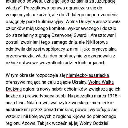
lokalnego sowietu, uznając jego działania za „uzurpację
władzy”. Początkowo sprawa ograniczała się do
wzajemnych oskarżeń, ale do 20 lutego nieporozumienia
osiągnęły punkt kulminacyjny:
Wolna Drużyna
aresztowała
członków miejskiego komitetu wykonawczego i doszło
do strzelaniny z grupą Czerwonej Gwardii. Aresztowani
zostali zwolnieni tego samego dnia, ale Nikiforowa
odmówiła dalszej współpracy z nimi i, jako pryncypialna
przeciwniczka władz, demonstracyjnie zrezygnowała z
członkostwa we wszystkich radzieckich organach.
W tym okresie rozpoczęła się
niemiecko-austriacka
ofensywa mająca na celu zajęcie Ukrainy.
Wolna Walka
Drużyna
ogłosiła nowy nabór ochotników, zwiększając ich
liczbę do prawie tysiąca osób. Na początku marca 1918 r.
anarchiści Nikiforowej walczyli z wojskami niemiecko-
austriackimi przez ponad miesiąc, powoli wycofując się
wzdłuż linii kolejowych z regionu Kijowa do północnego
regionu Azowa. Tak jak wcześniej, jej Wolny Oddział