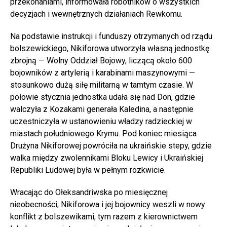
przekonaniami, informowała robotników o wszystkich
decyzjach i wewnętrznych działaniach Rewkomu.
Na podstawie instrukcji i funduszy otrzymanych od rządu
bolszewickiego, Nikiforowa utworzyła własną jednostkę
zbrojną — Wolny Oddział Bojowy, liczącą około 600
bojowników z artylerią i karabinami maszynowymi —
stosunkowo dużą siłę militarną w tamtym czasie. W
połowie stycznia jednostka udała się nad Don, gdzie
walczyła z Kozakami generała Kaledina, a następnie
uczestniczyła w ustanowieniu władzy radzieckiej w
miastach południowego Krymu. Pod koniec miesiąca
Drużyna Nikiforowej powróciła na ukraińskie stepy, gdzie
walka między zwolennikami Bloku Lewicy i Ukraińskiej
Republiki Ludowej była w pełnym rozkwicie.
Wracając do Ołeksandriwska po miesięcznej
nieobecności, Nikiforowa i jej bojownicy weszli w nowy
konflikt z bolszewikami, tym razem z kierownictwem