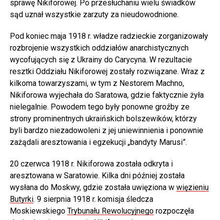
sprawę Nikiforowej. Po przesłuchaniu wielu świadków
sąd uznał wszystkie zarzuty za nieudowodnione.
Pod koniec maja 1918 r. władze radzieckie zorganizowały
rozbrojenie wszystkich oddziałów anarchistycznych
wycofujących się z Ukrainy do Carycyna. W rezultacie
resztki Oddziału Nikiforowej zostały rozwiązane. Wraz z
kilkoma towarzyszami, w tym z Nestorem Machno,
Nikiforowa wyjechała do Saratowa, gdzie faktycznie żyła
nielegalnie. Powodem tego były ponowne groźby ze
strony prominentnych ukraińskich bolszewików, którzy
byli bardzo niezadowoleni z jej uniewinnienia i ponownie
zażądali aresztowania i egzekucji „bandyty Marusi”.
20 czerwca 1918 r. Nikiforowa została odkryta i
aresztowana w Saratowie. Kilka dni później została
wysłana do Moskwy, gdzie została uwięziona w
więzieniu
Butyrki
. 9 sierpnia 1918 r. komisja śledcza
Moskiewskiego
Trybunału Rewolucyjnego
rozpoczęła