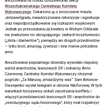
aresztowana na rozkaz bolszewickiej sekcji
Wszechukraińskiego Centralnego Komitetu
Wykonawczego
. Oskarżono ją o zniszczenie miasta
Jelizawetgradu, nieautoryzowane rekwizycje i egzekucje
oraz niepodporządkowanie się rozkazom wojskowym.
Jednak po przeszukaniu jej kwatery w Wolnym Oddziale
nie znaleziono nic obciążającego: żadnych kosztowności
(„złota i diamentów”), pieniędzy ani drogich przedmiotów
— tylko broń, amunicję, żywność i inne mienie potrzebne
armii.
Aresztowanie popularnego dowódcy wywołało niepokój
wśród anarchistów, lewicowych SR i żołnierzy Armii
Czerwonej. Centralny Komitet Wykonawczy otrzymał
pogróżki: „Za Marusię, zmiażdżymy was”. Sam Antonow-
Owsiejenko wysłał telegram w obronie Nikiforowej. W tych
warunkach bolszewicy unikali zaostrzania konfliktu i
włączyli przedstawicieli lewicowych SR i anarchistów do
„rewolucyjnego sądu honorowego”, który miał rozpatrzyć