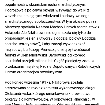
popularność w ukraińskim ruchu anarchistycznym.
Podróżowała po całym okręgu, wzywając do walki z
wszelkimi istniejącymi władzami i budowy wolnego
anarchistycznego społeczeństwa. W tym okresie po raz
pierwszy spotkała
Nestora Machno
i innych anarchistów z
Hulajpola. Ale Nikiforowa nie ograniczała się tylko do
propagandy: jesienią utworzyła oddział bojowy („oddział
anarcho-terrorystów”), który zaczął wywłaszczać
miejscową burżuazję. Pierwszą ofiarą był właściciel
fabryki w Ołeksandriwsku, Bardowski, od którego
anarchiści przejęli milion rubli. Część pieniędzy została
przekazana miejskiej Radzie Deputowanych Robotniczych
i innym organizacjom rewolucyjnym.
Pod koniec września 1917 r. Nikiforowa została
aresztowana na rozkaz komitetu wykonawczego okręgu
Ołeksandriwska, którego umiarkowane kierownictwo
oskarżyła o kontrrewolucję. W odpowiedzi anarchiści, w
tym Machno, który przebywał w Ołeksandriwsku, wezwali