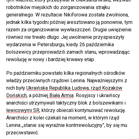
robotników miejskich do zorganizowania strajku
generalnego. W rezultacie Nikiforowa została zwolniona,
jednak kilka tygodni później aresztowano ją ponownie, tym
razem za organizowanie wywłaszczeń. Drugie uwięzienie
również nie trwało długo. Jej uwolnienie przyspieszyły
wydarzenia w Petersburgu, kiedy 26 października
bolszewicy przeprowadzili zamach stanu, wprowadzając
rewolucję w nowy i bardziej krwawy etap.
Po październiku powstało kilka regionalnych ośrodków
władzy przeciwnych rządowi Lenina. Najważniejszymi z
nich były
Ukraińska Republika Ludowa
,
rząd Kozaków
Dońskich
, a później
Biała Armia
. Rosyjscy i ukraińscy
anarchiści utrzymywali taktyczny blok z bolszewikami i
lewicowymi SR
, którzy obiecali kontynuować rewolucję.
Anarchiści z kolei czekali na moment, w którym rząd
Lenina „stanie się wyraźnie kontrrewolucyjny”, by się mu
przeciwstawić.