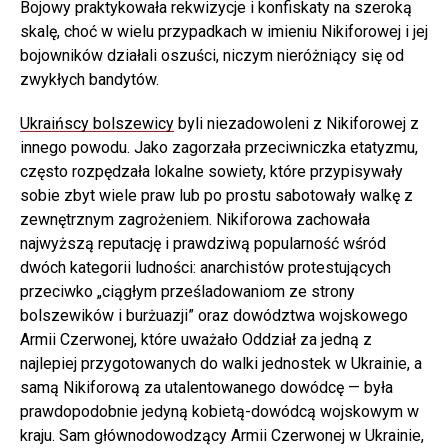
Bojowy praktykowała rekwizycje i konfiskaty na szeroką
skalę, choć w wielu przypadkach w imieniu Nikiforowej i jej
bojowników działali oszuści, niczym nieróżniący się od
zwykłych bandytów.
Ukraińscy bolszewicy
byli niezadowoleni z Nikiforowej z
innego powodu. Jako zagorzała przeciwniczka etatyzmu,
często rozpędzała lokalne sowiety, które przypisywały
sobie zbyt wiele praw lub po prostu sabotowały walkę z
zewnętrznym zagrożeniem. Nikiforowa zachowała
najwyższą reputację i prawdziwą popularność wśród
dwóch kategorii ludności: anarchistów protestujących
przeciwko „ciągłym prześladowaniom ze strony
bolszewików i burżuazji” oraz dowództwa wojskowego
Armii Czerwonej, które uważało Oddział za jedną z
najlepiej przygotowanych do walki jednostek w Ukrainie, a
samą Nikiforową za utalentowanego dowódcę — była
prawdopodobnie jedyną kobietą-dowódcą wojskowym w
kraju. Sam głównodowodzący Armii Czerwonej w Ukrainie,