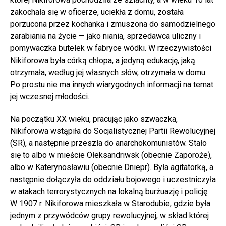
zakochała się w oficerze, uciekła z domu, została
porzucona przez kochanka i zmuszona do samodzielnego
zarabiania na życie — jako niania, sprzedawca uliczny i
pomywaczka butelek w fabryce wódki. W rzeczywistości
Nikiforowa była córką chłopa, a jedyną edukację, jaką
otrzymała, według jej własnych słów, otrzymała w domu.
Po prostu nie ma innych wiarygodnych informacji na temat
jej wczesnej młodości.
Na początku XX wieku, pracując jako szwaczka,
Nikiforowa wstąpiła do
Socjalistycznej Partii Rewolucyjnej
(SR), a następnie przeszła do anarchokomunistów. Stało
się to albo w mieście Ołeksandriwsk (obecnie Zaporoże),
albo w Katerynosławiu (obecnie Dniepr). Była agitatorką, a
następnie dołączyła do oddziału bojowego i uczestniczyła
w atakach terrorystycznych na lokalną burżuazję i policję.
W 1907 r. Nikiforowa mieszkała w Starodubie, gdzie była
jednym z przywódców grupy rewolucyjnej, w skład której