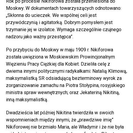
Rok po procesie Nikiforowa została przeniesiona do
Moskwy. W dokumentach towarzyszących odnotowano:
„Skłonna do ucieczek. We wspólnej celi jest
przywódczynią i agitatorką. Dobrym pomysłem jest
trzymanie jej w izolatce. Wymaga szczególnie czujnego
nadzoru jako ważny przestępca”.
Po przybyciu do Moskwy w maju 1909 r. Nikiforowa
została uwięziona w Moskiewskim Prowincjonalnym
Więzieniu Pracy Ciężkiej dla Kobiet. Dzieliła celę z
dwiema innymi politycznymi radykałkami: Natalią Klimową,
maksymalistką SR odsiadującą bezterminowy wyrok za
zorganizowanie zamachu na Piotra Stołypina, rosyjskiego
ministra spraw wewnętrznych; oraz Jekateriną Nikitiną,
inną maksymalistką.
Dwadzieścia lat później Nikitina twierdziła w swoich
wspomnieniach między innymi, że „prawdziwe imię”
Nikiforowej nie brzmiało Maria, ale Władymir i że nie była