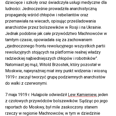
dziecięce i szkoły oraz świadczyła usługi medyczne dla
ludności. Jednocześnie prowadziła anarchistyczną
propagandę wśród chłopów i rebeliantów oraz
przemawiała na wiecach, opisując prześladowania
anarchistów przez bolszewików w Rosji i na Ukrainie.
Jednak podobnie jak całe przywództwo Machnowców w
tamtym czasie, opowiadała się za zachowaniem
„zjednoczonego frontu rewolucyjnego wszystkich partii
rewolucyjnych stojących na platformie realnej władzy
radzieckiej najbiedniejszych chłopów i robotników”.
Natomiast jej mąż, Witold Brzostek, który pozostał w
Moskwie, najwyraźniej miał inny punkt widzenia i wiosną
1919 r. zaczął tworzyć grupę podziemnych anarchistów
do walki z czerwonymi.
7 maja 1919 r. Hulajpole odwiedził
Lew Kamieniew
, jeden
z czołowych przywódców bolszewików. Sądząc po jego
raportach do Moskwy, był mile zaskoczony stanem
rzeczy w regionie Machnowców, w tym w dziedzinie