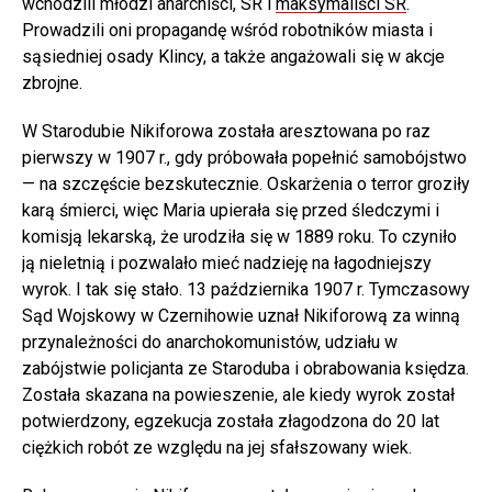
wchodzili młodzi anarchiści, SR i
maksymaliści SR
.
Prowadzili oni propagandę wśród robotników miasta i
sąsiedniej osady Klincy, a także angażowali się w akcje
zbrojne.
W Starodubie Nikiforowa została aresztowana po raz
pierwszy w 1907 r., gdy próbowała popełnić samobójstwo
— na szczęście bezskutecznie. Oskarżenia o terror groziły
karą śmierci, więc Maria upierała się przed śledczymi i
komisją lekarską, że urodziła się w 1889 roku. To czyniło
ją nieletnią i pozwalało mieć nadzieję na łagodniejszy
wyrok. I tak się stało. 13 października 1907 r. Tymczasowy
Sąd Wojskowy w Czernihowie uznał Nikiforową za winną
przynależności do anarchokomunistów, udziału w
zabójstwie policjanta ze Staroduba i obrabowania księdza.
Została skazana na powieszenie, ale kiedy wyrok został
potwierdzony, egzekucja została złagodzona do 20 lat
ciężkich robót ze względu na jej sfałszowany wiek.