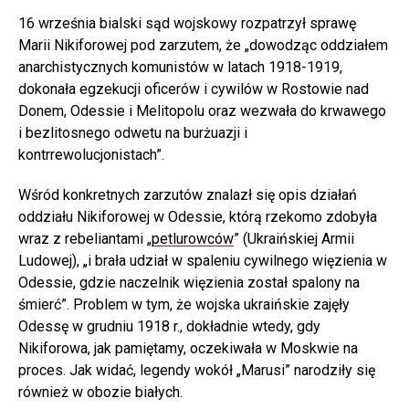
16 września bialski sąd wojskowy rozpatrzył sprawę
Marii Nikiforowej pod zarzutem, że „dowodząc oddziałem
anarchistycznych komunistów w latach 1918-1919,
dokonała egzekucji oficerów i cywilów w Rostowie nad
Donem, Odessie i Melitopolu oraz wezwała do krwawego
i bezlitosnego odwetu na burżuazji i
kontrrewolucjonistach”.
Wśród konkretnych zarzutów znalazł się opis działań
oddziału Nikiforowej w Odessie, którą rzekomo zdobyła
wraz z rebeliantami „
petlurowców
” (Ukraińskiej Armii
Ludowej), „i brała udział w spaleniu cywilnego więzienia w
Odessie, gdzie naczelnik więzienia został spalony na
śmierć”. Problem w tym, że wojska ukraińskie zajęły
Odessę w grudniu 1918 r., dokładnie wtedy, gdy
Nikiforowa, jak pamiętamy, oczekiwała w Moskwie na
proces. Jak widać, legendy wokół „Marusi” narodziły się
również w obozie białych.