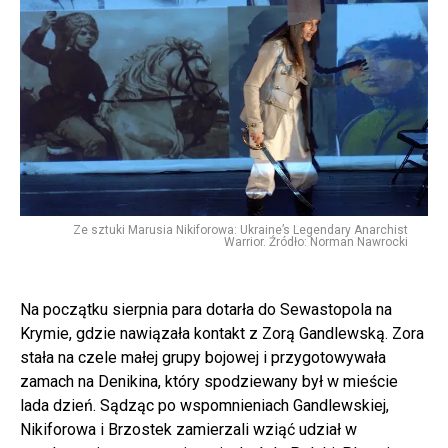
Ze sztuki Marusia Nikiforowa: Ukraine’s Legendary Anarchist
Warrior. Źródło: Norman Nawrocki
Na początku sierpnia para dotarła do Sewastopola na
Krymie, gdzie nawiązała kontakt z Zorą Gandlewską. Zora
stała na czele małej grupy bojowej i przygotowywała
zamach na Denikina, który spodziewany był w mieście
lada dzień. Sądząc po wspomnieniach Gandlewskiej,
Nikiforowa i Brzostek zamierzali wziąć udział w