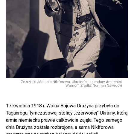
Ze sztuki „Marusia Nikiforowa: Ukraine’s Legendary Anarchist
Warrior”. Źródło: Norman Nawrocki
17 kwietnia 1918 r. Wolna Bojowa Drużyna przybyła do
Taganrogu, tymczasowej stolicy „czerwonej” Ukrainy, którą
armia niemiecka prawie całkowicie zajęła. Tego samego
dnia Drużyna została rozbrojona, a sama Nikiforowa