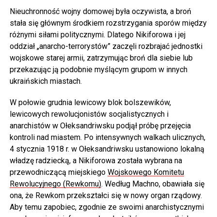
Nieuchronność wojny domowej była oczywista, a broń
stała się głównym środkiem rozstrzygania sporów między
różnymi siłami politycznymi. Dlatego Nikiforowa i jej
oddział „anarcho-terrorystów” zaczęli rozbrajać jednostki
wojskowe starej armii, zatrzymując broń dla siebie lub
przekazując ją podobnie myślącym grupom w innych
ukraińskich miastach.
W połowie grudnia lewicowy blok bolszewików,
lewicowych rewolucjonistów socjalistycznych i
anarchistów w Ołeksandriwsku podjął próbę przejęcia
kontroli nad miastem. Po intensywnych walkach ulicznych,
4 stycznia 1918 r. w Ołeksandriwsku ustanowiono lokalną
władzę radziecką, a Nikiforowa została wybrana na
przewodniczącą miejskiego
Wojskowego Komitetu
Rewolucyjnego (Rewkomu)
. Według Machno, obawiała się
ona, że Rewkom przekształci się w nowy organ rządowy.
Aby temu zapobiec, zgodnie ze swoimi anarchistycznymi