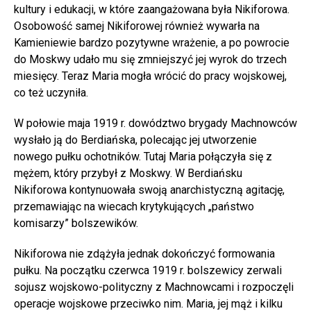
kultury i edukacji, w które zaangażowana była Nikiforowa.
Osobowość samej Nikiforowej również wywarła na
Kamieniewie bardzo pozytywne wrażenie, a po powrocie
do Moskwy udało mu się zmniejszyć jej wyrok do trzech
miesięcy. Teraz Maria mogła wrócić do pracy wojskowej,
co też uczyniła.
W połowie maja 1919 r. dowództwo brygady Machnowców
wysłało ją do Berdiańska, polecając jej utworzenie
nowego pułku ochotników. Tutaj Maria połączyła się z
mężem, który przybył z Moskwy. W Berdiańsku
Nikiforowa kontynuowała swoją anarchistyczną agitację,
przemawiając na wiecach krytykujących „państwo
komisarzy” bolszewików.
Nikiforowa nie zdążyła jednak dokończyć formowania
pułku. Na początku czerwca 1919 r. bolszewicy zerwali
sojusz wojskowo-polityczny z Machnowcami i rozpoczęli
operacje wojskowe przeciwko nim. Maria, jej mąż i kilku