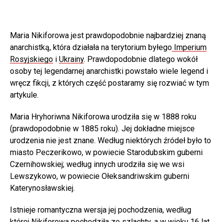
Maria Nikiforowa jest prawdopodobnie najbardziej znaną
anarchistką, która działała na terytorium byłego
Imperium
Rosyjskiego
i
Ukrainy
. Prawdopodobnie dlatego wokół
osoby tej legendarnej anarchistki powstało wiele legend i
wręcz fikcji, z których część postaramy się rozwiać w tym
artykule.
Maria Hryhoriwna Nikiforowa urodziła się w 1888 roku
(prawdopodobnie w 1885 roku). Jej dokładne miejsce
urodzenia nie jest znane. Według niektórych źródeł było to
miasto Peczerikowo, w powiecie Starodubskim guberni
Czernihowskiej; według innych urodziła się we wsi
Lewszykowo, w powiecie Ołeksandriwskim guberni
Katerynosławskiej.
Istnieje romantyczna wersja jej pochodzenia, według
której Nikiforowa pochodziła ze szlachty, a w wieku 16 lat