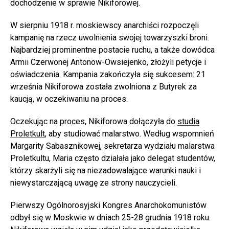
dochodzenie w sprawie Nikiforowej.
W sierpniu 1918 r. moskiewscy anarchiści rozpoczęli
kampanię na rzecz uwolnienia swojej towarzyszki broni.
Najbardziej prominentne postacie ruchu, a także dowódca
Armii Czerwonej Antonow-Owsiejenko, złożyli petycje i
oświadczenia. Kampania zakończyła się sukcesem: 21
września Nikiforowa została zwolniona z Butyrek za
kaucją, w oczekiwaniu na proces.
Oczekując na proces, Nikiforowa dołączyła do
studia
Proletkult
, aby studiować malarstwo. Według wspomnień
Margarity Sabasznikowej, sekretarza wydziału malarstwa
Proletkultu, Maria często działała jako delegat studentów,
którzy skarżyli się na niezadowalające warunki nauki i
niewystarczającą uwagę ze strony nauczycieli.
Pierwszy Ogólnorosyjski Kongres Anarchokomunistów
odbył się w Moskwie w dniach 25-28 grudnia 1918 roku.