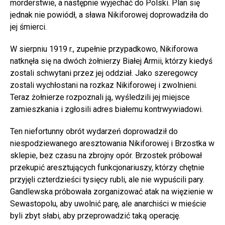
morderstwie, a następnie wyjechać do Polski. Plan się
jednak nie powiódł, a sława Nikiforowej doprowadziła do
jej śmierci.
W sierpniu 1919 r., zupełnie przypadkowo, Nikiforowa
natknęła się na dwóch żołnierzy Białej Armii, którzy kiedyś
zostali schwytani przez jej oddział. Jako szeregowcy
zostali wychłostani na rozkaz Nikiforowej i zwolnieni.
Teraz żołnierze rozpoznali ją, wyśledzili jej miejsce
zamieszkania i zgłosili adres białemu kontrwywiadowi.
Ten niefortunny obrót wydarzeń doprowadził do
niespodziewanego aresztowania Nikiforowej i Brzostka w
sklepie, bez czasu na zbrojny opór. Brzostek próbował
przekupić aresztujących funkcjonariuszy, którzy chętnie
przyjęli czterdzieści tysięcy rubli, ale nie wypuścili pary.
Gandlewska próbowała zorganizować atak na więzienie w
Sewastopolu, aby uwolnić parę, ale anarchiści w mieście
byli zbyt słabi, aby przeprowadzić taką operację.