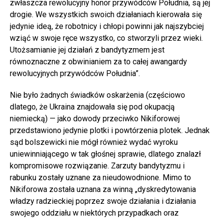
zwłaszcza rewolucyjny honor przywódców Południa, są jej
drogie. We wszystkich swoich działaniach kierowała się
jedynie ideą, że robotnicy i chłopi powinni jak najszybciej
wziąć w swoje ręce wszystko, co stworzyli przez wieki.
Utożsamianie jej działań z bandytyzmem jest
równoznaczne z obwinianiem za to całej awangardy
rewolucyjnych przywódców Południa”.
Nie było żadnych świadków oskarżenia (częściowo
dlatego, że Ukraina znajdowała się pod okupacją
niemiecką) — jako dowody przeciwko Nikiforowej
przedstawiono jedynie plotki i powtórzenia plotek. Jednak
sąd bolszewicki nie mógł również wydać wyroku
uniewinniającego w tak głośnej sprawie, dlatego znalazł
kompromisowe rozwiązanie. Zarzuty bandytyzmu i
rabunku zostały uznane za nieudowodnione. Mimo to
Nikiforowa została uznana za winną „dyskredytowania
władzy radzieckiej poprzez swoje działania i działania
swojego oddziału w niektórych przypadkach oraz