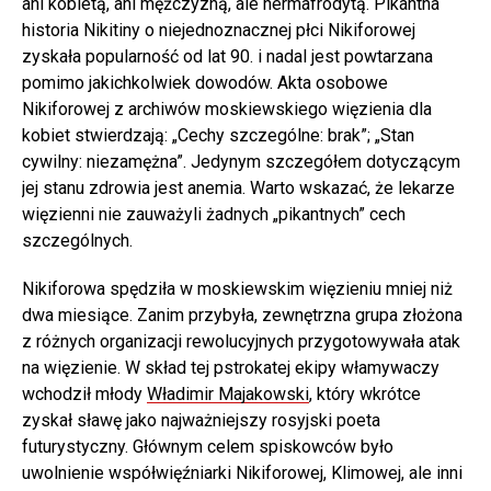
ani kobietą, ani mężczyzną, ale hermafrodytą. Pikantna
historia Nikitiny o niejednoznacznej płci Nikiforowej
zyskała popularność od lat 90. i nadal jest powtarzana
pomimo jakichkolwiek dowodów. Akta osobowe
Nikiforowej z archiwów moskiewskiego więzienia dla
kobiet stwierdzają: „Cechy szczególne: brak”; „Stan
cywilny: niezamężna”. Jedynym szczegółem dotyczącym
jej stanu zdrowia jest anemia. Warto wskazać, że lekarze
więzienni nie zauważyli żadnych „pikantnych” cech
szczególnych.
Nikiforowa spędziła w moskiewskim więzieniu mniej niż
dwa miesiące. Zanim przybyła, zewnętrzna grupa złożona
z różnych organizacji rewolucyjnych przygotowywała atak
na więzienie. W skład tej pstrokatej ekipy włamywaczy
wchodził młody
Władimir Majakowski
, który wkrótce
zyskał sławę jako najważniejszy rosyjski poeta
futurystyczny. Głównym celem spiskowców było
uwolnienie współwięźniarki Nikiforowej, Klimowej, ale inni