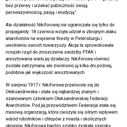
bez przerwy i urzekać publiczność swoją
perswazywnością, pasją i erudycją”.
Ale działalność Nikiforowej nie ograniczała się tylko do
propagandy: 18 czerwca wzięła udział w zbrojnym ataku
anarchistów na więzienie Kresty w Petersburgu i
uwolnieniu swoich towarzyszy. Akcja ta sprowokowała
rosyjski rząd do zniszczenia siedziby PFAK i
aresztowania wielu jej działaczy. Nikiforowa również
została zatrzymana, ale zwolniono ją kilka dni później,
podobnie jak większość aresztowanych.
W sierpniu 1917 r. Nikiforowa przeniosła się do
Ołeksandriwska i stała się najbardziej znanym i
szanowanym członkiem Ołeksandriwskiej Federacji
Anarchistów. Pod jej przywództwem Federacja stała się
masową organizacją, która cieszyła się silnym wpływem
wśród robotników i chłopów z miasta i okolicznych
okręgów. Nikiforowa bardzo szybko zyskała szeroką