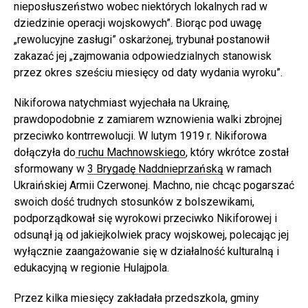
nieposłuszeństwo wobec niektórych lokalnych rad w
dziedzinie operacji wojskowych”. Biorąc pod uwagę
„rewolucyjne zasługi” oskarżonej, trybunał postanowił
zakazać jej „zajmowania odpowiedzialnych stanowisk
przez okres sześciu miesięcy od daty wydania wyroku”.
Nikiforowa natychmiast wyjechała na Ukrainę,
prawdopodobnie z zamiarem wznowienia walki zbrojnej
przeciwko kontrrewolucji. W lutym 1919 r. Nikiforowa
dołączyła do
ruchu Machnowskiego
, który wkrótce został
sformowany w
3 Brygadę Naddnieprzańską
w ramach
Ukraińskiej Armii Czerwonej. Machno, nie chcąc pogarszać
swoich dość trudnych stosunków z bolszewikami,
podporządkował się wyrokowi przeciwko Nikiforowej i
odsunął ją od jakiejkolwiek pracy wojskowej, polecając jej
wyłącznie zaangażowanie się w działalność kulturalną i
edukacyjną w regionie Hulajpola.
Przez kilka miesięcy zakładała przedszkola, gminy