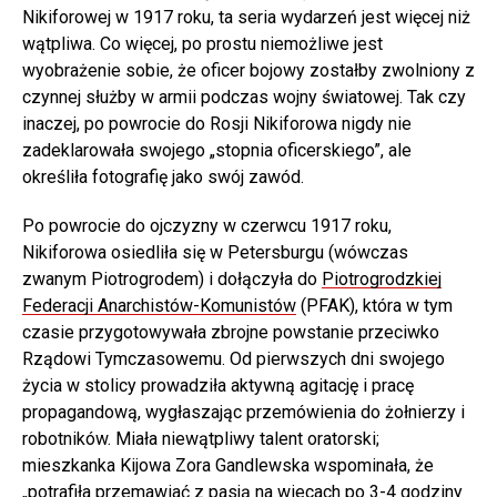
Nikiforowej w 1917 roku, ta seria wydarzeń jest więcej niż
wątpliwa. Co więcej, po prostu niemożliwe jest
wyobrażenie sobie, że oficer bojowy zostałby zwolniony z
czynnej służby w armii podczas wojny światowej. Tak czy
inaczej, po powrocie do Rosji Nikiforowa nigdy nie
zadeklarowała swojego „stopnia oficerskiego”, ale
określiła fotografię jako swój zawód.
Po powrocie do ojczyzny w czerwcu 1917 roku,
Nikiforowa osiedliła się w Petersburgu (wówczas
zwanym Piotrogrodem) i dołączyła do
Piotrogrodzkiej
Federacji Anarchistów-Komunistów
(PFAK), która w tym
czasie przygotowywała zbrojne powstanie przeciwko
Rządowi Tymczasowemu. Od pierwszych dni swojego
życia w stolicy prowadziła aktywną agitację i pracę
propagandową, wygłaszając przemówienia do żołnierzy i
robotników. Miała niewątpliwy talent oratorski;
mieszkanka Kijowa Zora Gandlewska wspominała, że
„potrafiła przemawiać z pasją na wiecach po 3-4 godziny