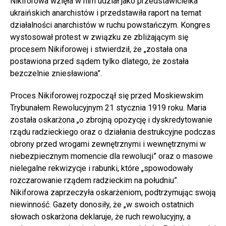
Nikiforowa wzięła w nim udział jako przedstawicielka
ukraińskich anarchistów i przedstawiła raport na temat
działalności anarchistów w ruchu powstańczym. Kongres
wystosował protest w związku ze zbliżającym się
procesem Nikiforowej i stwierdził, że „została ona
postawiona przed sądem tylko dlatego, że została
bezczelnie zniesławiona”.
Proces Nikiforowej rozpoczął się przed Moskiewskim
Trybunałem Rewolucyjnym 21 stycznia 1919 roku. Maria
została oskarżona „o zbrojną opozycję i dyskredytowanie
rządu radzieckiego oraz o działania destrukcyjne podczas
obrony przed wrogami zewnętrznymi i wewnętrznymi w
niebezpiecznym momencie dla rewolucji” oraz o masowe
nielegalne rekwizycje i rabunki, które „spowodowały
rozczarowanie rządem radzieckim na południu”.
Nikiforowa zaprzeczyła oskarżeniom, podtrzymując swoją
niewinność. Gazety donosiły, że „w swoich ostatnich
słowach oskarżona deklaruje, że ruch rewolucyjny, a