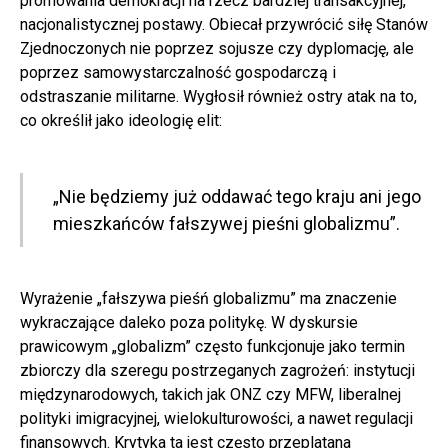
promowania demokracji na rzecz bardziej transakcyjnej,
nacjonalistycznej postawy. Obiecał przywrócić siłę Stanów
Zjednoczonych nie poprzez sojusze czy dyplomację, ale
poprzez samowystarczalność gospodarczą i
odstraszanie militarne. Wygłosił również ostry atak na to,
co określił jako ideologię elit:
„Nie będziemy już oddawać tego kraju ani jego
mieszkańców fałszywej pieśni globalizmu”.
Wyrażenie „fałszywa pieśń globalizmu” ma znaczenie
wykraczające daleko poza politykę. W dyskursie
prawicowym „globalizm” często funkcjonuje jako termin
zbiorczy dla szeregu postrzeganych zagrożeń: instytucji
międzynarodowych, takich jak ONZ czy MFW, liberalnej
polityki imigracyjnej, wielokulturowości, a nawet regulacji
finansowych. Krytyka ta jest często przeplatana