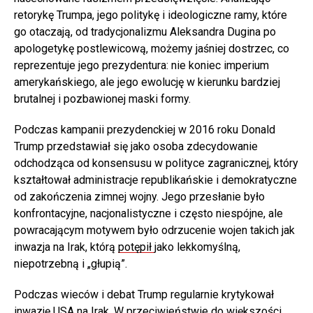
retorykę Trumpa, jego politykę i ideologiczne ramy, które
go otaczają, od tradycjonalizmu Aleksandra Dugina po
apologetykę postlewicową, możemy jaśniej dostrzec, co
reprezentuje jego prezydentura: nie koniec imperium
amerykańskiego, ale jego ewolucję w kierunku bardziej
brutalnej i pozbawionej maski formy.
Podczas kampanii prezydenckiej w 2016 roku Donald
Trump przedstawiał się jako osoba zdecydowanie
odchodząca od konsensusu w polityce zagranicznej, który
kształtował administracje republikańskie i demokratyczne
od zakończenia zimnej wojny. Jego przesłanie było
konfrontacyjne, nacjonalistyczne i często niespójne, ale
powracającym motywem było odrzucenie wojen takich jak
inwazja na Irak, którą
potępił
jako lekkomyślną,
niepotrzebną i „głupią”.
Podczas wieców i debat Trump regularnie krytykował
inwazję USA na Irak. W przeciwieństwie do większości