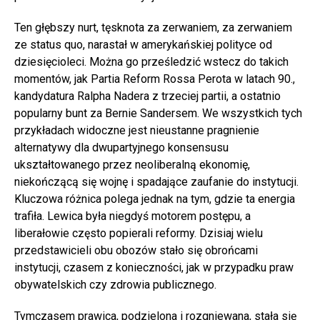
Ten głębszy nurt, tęsknota za zerwaniem, za zerwaniem
ze status quo, narastał w amerykańskiej polityce od
dziesięcioleci. Można go prześledzić wstecz do takich
momentów, jak Partia Reform Rossa Perota w latach 90.,
kandydatura Ralpha Nadera z trzeciej partii, a ostatnio
popularny bunt za Bernie Sandersem. We wszystkich tych
przykładach widoczne jest nieustanne pragnienie
alternatywy dla dwupartyjnego konsensusu
ukształtowanego przez neoliberalną ekonomię,
niekończącą się wojnę i spadające zaufanie do instytucji.
Kluczowa różnica polega jednak na tym, gdzie ta energia
trafiła. Lewica była niegdyś motorem postępu, a
liberałowie często popierali reformy. Dzisiaj wielu
przedstawicieli obu obozów stało się obrońcami
instytucji, czasem z konieczności, jak w przypadku praw
obywatelskich czy zdrowia publicznego.
Tymczasem prawica, podzielona i rozgniewana, stała się