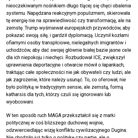
nieoczekiwanym nośnikiem długo tlącej się chęci obalenia
systemu. Napędzana reakcyjnym populizmem, skierowała
tę energię nie na sprawiedliwość czy transformację, ale na
zemstę. Trump wyśmiewał europejskich przywódców, aby
pokazać swoją siłę, i gardził dyplomacją. Uczynił kozłami
ofiarnymi osoby transpłciowe, nielegalnych imigrantów i
uchodźców, aby dać swojej głównie białej bazie jasne cele
dla ich niepokoju i niechęci. Rozbudował ICE, zwiększył
uprawnienia deportacyjne i otwarcie mówił o łapankach,
traktując całe społeczności nie jak obywateli czy ludzi, ale
jak zagrożenie, które należy usunąć. To, co oferował, nie
było polityką w tradycyjnym sensie, ale zemstą, formą
katharsis dla tych, którzy czuli się ignorowani lub
wyobcowani.
W ten sposób ruch MAGA przekształcił się z marki
politycznej w coś bliższego duchowej wojnie,
odzwierciedlając wizję konfliktu cywilizacyjnego Dugina.
Nie chodziło już tylko o politykę czy partie, ale o