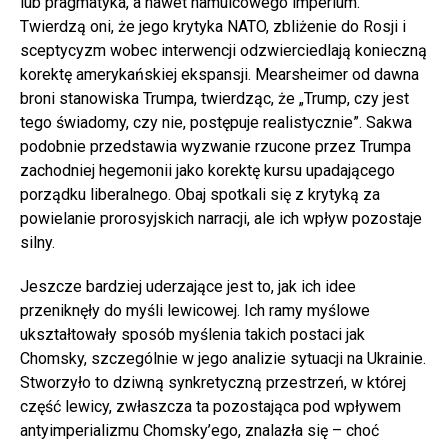
lub pragmatyka, a nawet hamulcowego imperium.
Twierdzą oni, że jego krytyka NATO, zbliżenie do Rosji i
sceptycyzm wobec interwencji odzwierciedlają konieczną
korektę amerykańskiej ekspansji. Mearsheimer od dawna
broni stanowiska Trumpa, twierdząc, że „Trump, czy jest
tego świadomy, czy nie, postępuje realistycznie”. Sakwa
podobnie przedstawia wyzwanie rzucone przez Trumpa
zachodniej hegemonii jako korektę kursu upadającego
porządku liberalnego. Obaj spotkali się z krytyką za
powielanie prorosyjskich narracji, ale ich wpływ pozostaje
silny.
Jeszcze bardziej uderzające jest to, jak ich idee
przeniknęły do myśli lewicowej. Ich ramy myślowe
ukształtowały sposób myślenia takich postaci jak
Chomsky, szczególnie w jego analizie sytuacji na Ukrainie.
Stworzyło to dziwną synkretyczną przestrzeń, w której
część lewicy, zwłaszcza ta pozostająca pod wpływem
antyimperializmu Chomsky’ego, znalazła się – choć