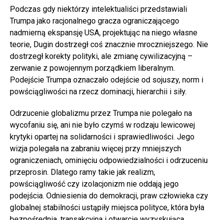
Podczas gdy niektórzy intelektualiści przedstawiali
Trumpa jako racjonalnego gracza ograniczającego
nadmierną ekspansję USA, projektując na niego własne
teorie, Dugin dostrzegł coś znacznie mroczniejszego. Nie
dostrzegł korekty polityki, ale zmianę cywilizacyjną –
zerwanie z powojennym porządkiem liberalnym.
Podejście Trumpa oznaczało odejście od sojuszy, norm i
powściągliwości na rzecz dominacji, hierarchii i siły.
Odrzucenie globalizmu przez Trumpa nie polegało na
wycofaniu się, ani nie było czymś w rodzaju lewicowej
krytyki opartej na solidarności i sprawiedliwości. Jego
wizja polegała na zabraniu więcej przy mniejszych
ograniczeniach, ominięciu odpowiedzialności i odrzuceniu
przeprosin. Dlatego ramy takie jak realizm,
powściągliwość czy izolacjonizm nie oddają jego
podejścia. Odniesienia do demokracji, praw człowieka czy
globalnej stabilności ustąpiły miejsca polityce, która była
bezpośrednia, transakcyjna i otwarcie wyzyskująca.