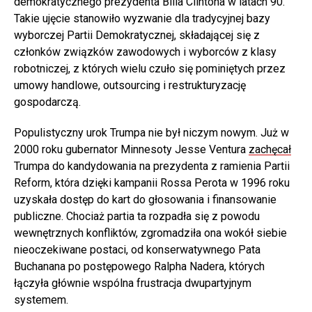
demokratycznego prezydenta Billa Clintona w latach 90.
Takie ujęcie stanowiło wyzwanie dla tradycyjnej bazy
wyborczej Partii Demokratycznej, składającej się z
członków związków zawodowych i wyborców z klasy
robotniczej, z których wielu czuło się pominiętych przez
umowy handlowe, outsourcing i restrukturyzację
gospodarczą.
Populistyczny urok Trumpa nie był niczym nowym. Już w
2000 roku gubernator Minnesoty Jesse Ventura
zachęcał
Trumpa do kandydowania na prezydenta z ramienia Partii
Reform, która dzięki kampanii Rossa Perota w 1996 roku
uzyskała dostęp do kart do głosowania i finansowanie
publiczne. Chociaż partia ta rozpadła się z powodu
wewnętrznych konfliktów, zgromadziła ona wokół siebie
nieoczekiwane postaci, od konserwatywnego Pata
Buchanana po postępowego Ralpha Nadera, których
łączyła głównie wspólna frustracja dwupartyjnym
systemem.