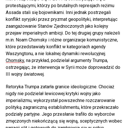
protestującymi, którzy po brutalnych represjach reżimu
Assada stali się bojownikami. Inni jednak postrzegali
konflikt syryjski przez pryzmat geopolityki, interpretując
zaangażowanie Stanów Zjednoczonych jako kolejny
przejaw imperialnych ambicji. Do tej drugiej grupy należeli
m.in. Noam Chomsky i różne organizacje komunistyczne,
które przedstawiały konflikt w kategoriach agendy
Waszyngtonu, a nie lokalnej dynamiki rewolucyjnej.
Chomsky
, na przykład, podzielał argumenty Trumpa,
ostrzegając, że interwencja w Syrii może doprowadzić do
III wojny światowej.
Retoryka Trumpa zatarła granice ideologiczne. Chociaż
nigdy nie podzielał lewicowej krytyki wojny jako
imperializmu, wykorzystał powszechne rozczarowanie
polityką zagraniczną establishmentu, które przekraczało
podziały partyjne. Jego przesłanie trafiło do wyborców
zmęczonych niekończącą się wojną, sceptycznych wobec
narracji elit i gotowych do zamknięcia się w sobie.