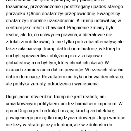
tożsamość, przeznaczenie i postrzegany upadek starego
porządku. QAnon dostarczył przepowiednię. Ewangelicy
dostarczyli moralne uzasadnienie. A Trump ustawił się w
centrum jako młot i zbawiciel. Pragnienie zmiany było
realne, ale to, co uchwyciła prawica, a liberałowie nie
zdołali zmobilizować, to nie tylko potrzeba alternatyw, ale
także siła narracji. Trump dał ludziom historię, w której to
oni byli sprawiedliwi, oblężeni przez zdrajców i
globalistów, a on był tym, który chciał ich ukarać. W
czasach zamieszania dał im pewność. W czasach strachu
dał im dominację. Rezultatem nie była odnowa demokracji,
ale polityka zemsty, odrodzenia i wyniesienia.
Dugin jasno stwierdza: Trump nie jest realistą ani
umiarkowanym politykiem, ani też hamulcem imperium. W
opinii Dugina jest on kulą burzącą kruchą architekturę
powojennego porządku międzynarodowego. Jego wartość
nie leży w strategii czy ideologii, ale w zdolności do