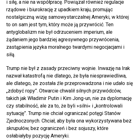
i siłę, a nie na współpracę. Powiązał również regulacje
rządowe i biurokrację z upadkiem kraju, promując
nostalgiczną wizję samowystarczalnej Ameryki, w której
to on sam jest tym, który może ją przywrócić. Ten
antyglobalizm nie był odrzuceniem imperium, ale
żądaniem jego bardziej agresywnego przywrócenia,
zastąpienia języka moralnego twardymi negocjacjami i
siłą.
Trump nie był z zasady przeciwny wojnie. Inwazję na Irak
nazwał katastrofą nie dlatego, że była niesprawiedliwa,
ale dlatego, że została źle przeprowadzona i nie udało się
„zdobyć ropy”. Otwarcie chwalił silnych przywódców,
takich jak Władimir Putin i Kim Jong-un, nie za dyplomację
czy stabilność, ale za to, że byli »silni« i „kontrolowali
sytuację”. Trump nie chciał ograniczać potęgi Stanów
Zjednoczonych. Chciał, aby była ona wykorzystywana bez
skrupułów, bez ograniczeń i bez sojuszy, które
osłabiałyby pozycję Ameryki.