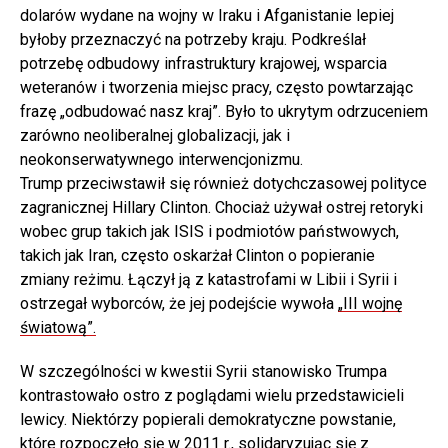
dolarów wydane na wojny w Iraku i Afganistanie lepiej
byłoby przeznaczyć na potrzeby kraju. Podkreślał
potrzebę odbudowy infrastruktury krajowej, wsparcia
weteranów i tworzenia miejsc pracy, często powtarzając
frazę „odbudować nasz kraj”. Było to ukrytym odrzuceniem
zarówno neoliberalnej globalizacji, jak i
neokonserwatywnego interwencjonizmu.
Trump przeciwstawił się również dotychczasowej polityce
zagranicznej Hillary Clinton. Chociaż używał ostrej retoryki
wobec grup takich jak ISIS i podmiotów państwowych,
takich jak Iran, często oskarżał Clinton o popieranie
zmiany reżimu. Łączył ją z katastrofami w Libii i Syrii i
ostrzegał wyborców, że jej podejście wywoła
„III wojnę
światową”.
W szczególności w kwestii Syrii stanowisko Trumpa
kontrastowało ostro z poglądami wielu przedstawicieli
lewicy. Niektórzy popierali demokratyczne powstanie,
które rozpoczęło się w 2011 r., solidaryzując się z