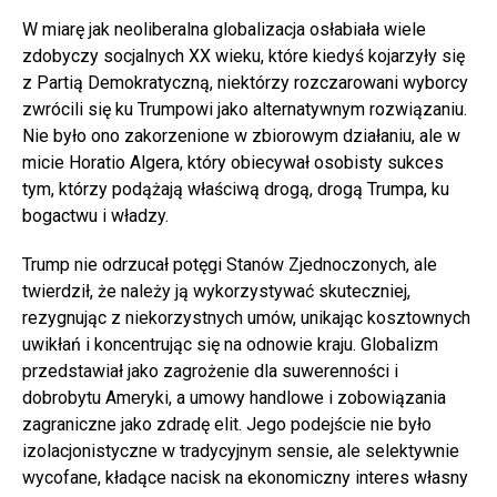
W miarę jak neoliberalna globalizacja osłabiała wiele
zdobyczy socjalnych XX wieku, które kiedyś kojarzyły się
z Partią Demokratyczną, niektórzy rozczarowani wyborcy
zwrócili się ku Trumpowi jako alternatywnym rozwiązaniu.
Nie było ono zakorzenione w zbiorowym działaniu, ale w
micie Horatio Algera, który obiecywał osobisty sukces
tym, którzy podążają właściwą drogą, drogą Trumpa, ku
bogactwu i władzy.
Trump nie odrzucał potęgi Stanów Zjednoczonych, ale
twierdził, że należy ją wykorzystywać skuteczniej,
rezygnując z niekorzystnych umów, unikając kosztownych
uwikłań i koncentrując się na odnowie kraju. Globalizm
przedstawiał jako zagrożenie dla suwerenności i
dobrobytu Ameryki, a umowy handlowe i zobowiązania
zagraniczne jako zdradę elit. Jego podejście nie było
izolacjonistyczne w tradycyjnym sensie, ale selektywnie
wycofane, kładące nacisk na ekonomiczny interes własny