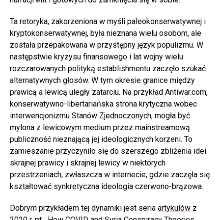
Ta retoryka, zakorzeniona w myśli paleokonserwatywnej i
kryptokonserwatywnej, była nieznana wielu osobom, ale
została przepakowana w przystępny język populizmu. W
następstwie kryzysu finansowego i lat wojny wielu
rozczarowanych polityką establishmentu zaczęło szukać
alternatywnych głosów. W tym okresie granice między
prawicą a lewicą uległy zatarciu. Na przykład Antiwar.com,
konserwatywno-libertariańska strona krytyczna wobec
interwencjonizmu Stanów Zjednoczonych, mogła być
mylona z lewicowym medium przez mainstreamową
publiczność nieznającą jej ideologicznych korzeni. To
zamieszanie przyczyniło się do szerszego zbliżenia idei
skrajnej prawicy i skrajnej lewicy w niektórych
przestrzeniach, zwłaszcza w internecie, gdzie zaczęła się
kształtować synkretyczna ideologia czerwono-brązowa.
Dobrym przykładem tej dynamiki jest seria
artykułów
z
2020 r. pt. „How COVID and Syria Conspiracy Theories