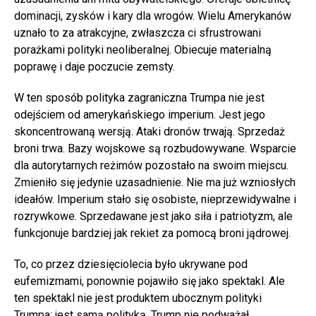
dominacji, zysków i kary dla wrogów. Wielu Amerykanów
uznało to za atrakcyjne, zwłaszcza ci sfrustrowani
porażkami polityki neoliberalnej. Obiecuje materialną
poprawę i daje poczucie zemsty.
W ten sposób polityka zagraniczna Trumpa nie jest
odejściem od amerykańskiego imperium. Jest jego
skoncentrowaną wersją. Ataki dronów trwają. Sprzedaż
broni trwa. Bazy wojskowe są rozbudowywane. Wsparcie
dla autorytarnych reżimów pozostało na swoim miejscu.
Zmieniło się jedynie uzasadnienie. Nie ma już wzniosłych
ideałów. Imperium stało się osobiste, nieprzewidywalne i
rozrywkowe. Sprzedawane jest jako siła i patriotyzm, ale
funkcjonuje bardziej jak rekiet za pomocą broni jądrowej.
To, co przez dziesięciolecia było ukrywane pod
eufemizmami, ponownie pojawiło się jako spektakl. Ale
ten spektakl nie jest produktem ubocznym polityki
Trumpa; jest samą polityką. Trump nie podważał