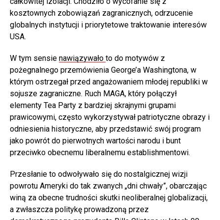
całkowitej izolacji. Chodziło o wycofanie się z
kosztownych zobowiązań zagranicznych, odrzucenie
globalnych instytucji i priorytetowe traktowanie interesów
USA.
W tym sensie
nawiązywało
to do motywów z
pożegnalnego przemówienia George’a Washingtona, w
którym ostrzegał przed angażowaniem młodej republiki w
sojusze zagraniczne. Ruch MAGA, który połączył
elementy Tea Party z bardziej skrajnymi grupami
prawicowymi, często wykorzystywał patriotyczne obrazy i
odniesienia historyczne, aby przedstawić swój program
jako powrót do pierwotnych wartości narodu i bunt
przeciwko obecnemu liberalnemu establishmentowi.
Przesłanie to odwoływało się do nostalgicznej wizji
powrotu Ameryki do tak zwanych „dni chwały”, obarczając
winą za obecne trudności skutki neoliberalnej globalizacji,
a zwłaszcza politykę prowadzoną przez