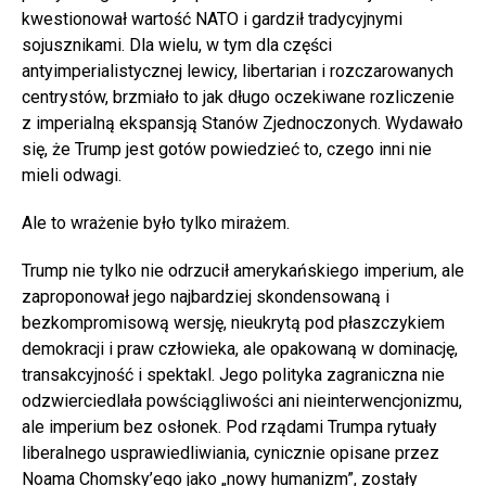
kwestionował wartość NATO i gardził tradycyjnymi
sojusznikami. Dla wielu, w tym dla części
antyimperialistycznej lewicy, libertarian i rozczarowanych
centrystów, brzmiało to jak długo oczekiwane rozliczenie
z imperialną ekspansją Stanów Zjednoczonych. Wydawało
się, że Trump jest gotów powiedzieć to, czego inni nie
mieli odwagi.
Ale to wrażenie było tylko mirażem.
Trump nie tylko nie odrzucił amerykańskiego imperium, ale
zaproponował jego najbardziej skondensowaną i
bezkompromisową wersję, nieukrytą pod płaszczykiem
demokracji i praw człowieka, ale opakowaną w dominację,
transakcyjność i spektakl. Jego polityka zagraniczna nie
odzwierciedlała powściągliwości ani nieinterwencjonizmu,
ale imperium bez osłonek. Pod rządami Trumpa rytuały
liberalnego usprawiedliwiania, cynicznie opisane przez
Noama Chomsky’ego jako „nowy humanizm”, zostały