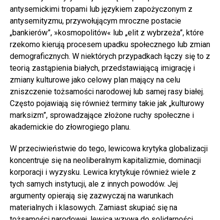
antysemickimi tropami lub językiem zapożyczonym z
antysemityzmu, przywołującym mroczne postacie
„bankierów”, »kosmopolitów« lub „elit z wybrzeża”, które
rzekomo kierują procesem upadku społecznego lub zmian
demograficznych. W niektórych przypadkach łączy się to z
teorią zastąpienia białych, przedstawiającą imigrację i
zmiany kulturowe jako celowy plan mający na celu
zniszczenie tożsamości narodowej lub samej rasy białej.
Często pojawiają się również terminy takie jak „kulturowy
marksizm”, sprowadzające złożone ruchy społeczne i
akademickie do złowrogiego planu.
W przeciwieństwie do tego, lewicowa krytyka globalizacji
koncentruje się na neoliberalnym kapitalizmie, dominacji
korporacji i wyzysku. Lewica krytykuje również wiele z
tych samych instytucji, ale z innych powodów. Jej
argumenty opierają się zazwyczaj na warunkach
materialnych i klasowych. Zamiast skupiać się na
tożsamości narodowej, lewica wzywa do solidarności