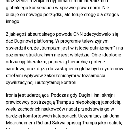
niszczenia, rozbijania dyplomacji, multilateralizmu i
globalnego konsensusu w sprawie praw i norm. Nie
buduje on nowego porządku, ale toruje drogę dla czegoś
innego
Z jakiegoś absurdalnego powodu CNN zdecydowało się
dać Duginowi platformę. W programie telewizyjnym
stwierdził on, że „trumpizm jest w istocie putinizmem” i na
poziomie strukturalnym nie jest w błędzie. Obie ideologie
odrzucają liberalizm, popierają hierarchię i potęgę
narodową oraz dążą do zastąpienia globalnych systemów
strefami wpływów zakorzenionymi w tożsamości
cywilizacyjnej i autorytarnej kontroli.
Ironia jest uderzająca. Podczas gdy Dugin i inni skrajni
prawicowcy postrzegają Trumpa z niepokojącą jasnością,
wielu zachodnich naukowców nadal przedstawia go w
bardziej komfortowych kategoriach. Uczeni tacy jak John
Mearsheimer i Richard Sakwa opisują Trumpa jako realistę