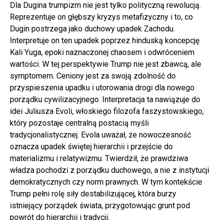
Dla Dugina trumpizm nie jest tylko polityczną rewolucją.
Reprezentuje on głębszy kryzys metafizyczny i to, co
Dugin postrzega jako duchowy upadek Zachodu.
Interpretuje on ten upadek poprzez hinduską koncepcję
Kali Yuga, epoki naznaczonej chaosem i odwróceniem
wartości. W tej perspektywie Trump nie jest zbawcą, ale
symptomem. Ceniony jest za swoją zdolność do
przyspieszenia upadku i utorowania drogi dla nowego
porządku cywilizacyjnego. Interpretacja ta nawiązuje do
idei Juliusza Evoli, włoskiego filozofa faszystowskiego,
który pozostaje centralną postacią myśli
tradycjonalistycznej. Evola uważał, że nowoczesność
oznacza upadek świętej hierarchii i przejście do
materializmu i relatywizmu. Twierdził, że prawdziwa
władza pochodzi z porządku duchowego, a nie z instytucji
demokratycznych czy norm prawnych. W tym kontekście
Trump pełni rolę siły destabilizującej, która burzy
istniejący porządek świata, przygotowując grunt pod
powrót do hierarchii i tradycji.