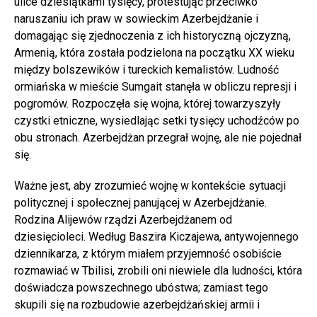
ulice dziesiątkami tysięcy, protestując przeciwko
naruszaniu ich praw w sowieckim Azerbejdżanie i
domagając się zjednoczenia z ich historyczną ojczyzną,
Armenią, która została podzielona na początku XX wieku
między bolszewików i tureckich kemalistów. Ludność
ormiańska w mieście Sumgait stanęła w obliczu represji i
pogromów. Rozpoczęła się wojna, której towarzyszyły
czystki etniczne, wysiedlając setki tysięcy uchodźców po
obu stronach. Azerbejdżan przegrał wojnę, ale nie pojednał
się.
Ważne jest, aby zrozumieć wojnę w kontekście sytuacji
politycznej i społecznej panującej w Azerbejdżanie.
Rodzina Alijewów rządzi Azerbejdżanem od
dziesięcioleci. Według Baszira Kiczajewa, antywojennego
dziennikarza, z którym miałem przyjemność osobiście
rozmawiać w Tbilisi, zrobili oni niewiele dla ludności, która
doświadcza powszechnego ubóstwa; zamiast tego
skupili się na rozbudowie azerbejdżańskiej armii i