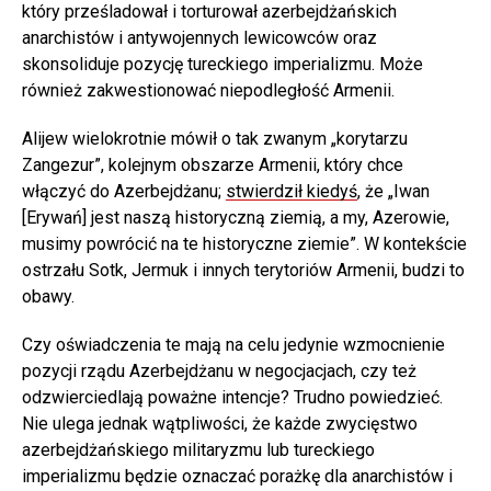
który prześladował i torturował azerbejdżańskich
anarchistów i antywojennych lewicowców oraz
skonsoliduje pozycję tureckiego imperializmu. Może
również zakwestionować niepodległość Armenii.
Alijew wielokrotnie mówił o tak zwanym „korytarzu
Zangezur”, kolejnym obszarze Armenii, który chce
włączyć do Azerbejdżanu;
stwierdził kiedyś
, że „Iwan
[Erywań] jest naszą historyczną ziemią, a my, Azerowie,
musimy powrócić na te historyczne ziemie”. W kontekście
ostrzału Sotk, Jermuk i innych terytoriów Armenii, budzi to
obawy.
Czy oświadczenia te mają na celu jedynie wzmocnienie
pozycji rządu Azerbejdżanu w negocjacjach, czy też
odzwierciedlają poważne intencje? Trudno powiedzieć.
Nie ulega jednak wątpliwości, że każde zwycięstwo
azerbejdżańskiego militaryzmu lub tureckiego
imperializmu będzie oznaczać porażkę dla anarchistów i