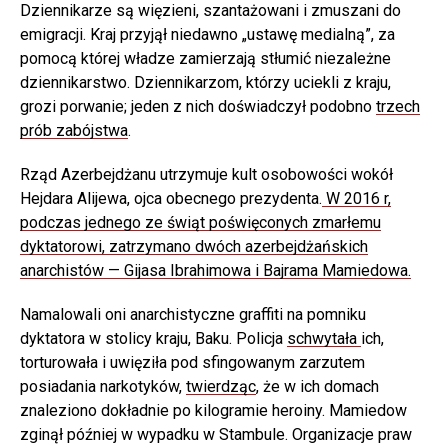
Dziennikarze są więzieni, szantażowani i zmuszani do
emigracji. Kraj przyjął niedawno „ustawę medialną”, za
pomocą której władze zamierzają stłumić niezależne
dziennikarstwo. Dziennikarzom, którzy uciekli z kraju,
grozi porwanie; jeden z nich doświadczył podobno
trzech
prób zabójstwa
.
Rząd Azerbejdżanu utrzymuje kult osobowości wokół
Hejdara Alijewa, ojca obecnego prezydenta.
W 2016 r,
podczas jednego ze świąt poświęconych zmarłemu
dyktatorowi, zatrzymano dwóch azerbejdżańskich
anarchistów — Gijasa Ibrahimowa i Bajrama Mamiedowa.
Namalowali oni anarchistyczne graffiti na pomniku
dyktatora w stolicy kraju, Baku. Policja
schwytała
ich,
torturowała i uwięziła pod sfingowanym zarzutem
posiadania narkotyków,
twierdząc
, że w ich domach
znaleziono dokładnie po kilogramie heroiny. Mamiedow
zginął później w wypadku w Stambule. Organizacje praw