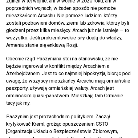
zginęli w tej wojnie, ani w wojnie w 2020 roku, ani w
poprzednich wojnach; w żaden sposób nie pomoże
mieszkańcom Arcachu. Nie pomoże ludziom, którzy
zostali pozbawieni domów, ziemi lub zdrowia, którzy byli
głodzeni przez kilka miesięcy. Arcach już nie istnieje — to
wszystko. Jeśli prokremlowskie siły dojdą do władzy,
Armenia stanie się enklawą Rosji.
Obecnie rząd Paszyniana stoi na stanowisku, że nie
będzie ingerował w konflikt między Arcachiem a
Azerbejdżanem. Jest to co najmniej hipokryzja, biorąc pod
uwagę, że wszyscy mieszkańcy Arcachu mają ormiańskie
paszporty, używają ormiańskiej waluty. Arcach jest
ormiańskim quasi-państwem. Mieszkają tam Ormianie
tacy jak my.
Paszynian jest prozachodnim politykiem. Zaczął
krytykować Kreml, grożąc opuszczeniem CSTO
[Organizacja Układu o Bezpieczeństwie Zbiorowym,