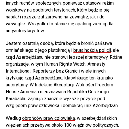
innych ruchów społecznych, ponieważ ustanowi reżim
wojskowy na podbitych terytoriach, który będzie się
nasilał i rozszerzał zarówno na zewnątrz, jak i do
wewnątrz. Wszystko to stanie się spaloną ziemią dla
antyautorytarystów.
Jestem ostatnią osobą, która będzie bronić państwa
ormiańskiego z jego plutokracją i
brutalnością policji
, ale
rząd Azerbejdżanu nie stanowi lepszej alternatywy. Różne
organizacje, w tym Human Rights Watch, Amnesty
International, Reporterzy bez Granic i wiele innych,
krytykują rząd Azerbejdżanu, klasyfikując ten kraj jako
autorytarny. W Indeksie Akceptacji Wolności Freedom
House Armenia i nieuznawana Republika Górskiego
Karabachu zajmują znacznie wyższe pozycje pod
względem praw człowieka i demokracji niż Azerbejdżan.
Według
obrońców praw człowieka
, w azerbejdżańskich
więzieniach przebywa około 100 więźniów politycznych.