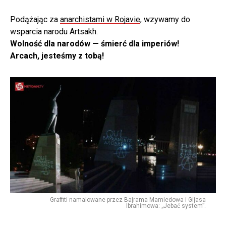
Podążając za
anarchistami w Rojavie
, wzywamy do
wsparcia narodu Artsakh.
Wolność dla narodów — śmierć dla imperiów!
Arcach, jesteśmy z tobą!
Graffiti namalowane przez Bajrama Mamiedowa i Gijasa
Ibrahimowa: „Jebać system”.