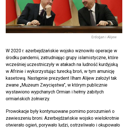
Erdoğan i Alijew
W 2020 r. azerbejdżańskie wojsko wznowiło operacje w
środku pandemii, zatrudniając grupy islamistyczne, które
wcześniej uczestniczyły w atakach na ludność kurdyjską
w Afrinie i wykorzystując turecką broń, w tym amunicję
kasetową. Następnie prezydent Ilham Alijew założył tak
zwane „Muzeum Zwycięstwa”, w którym publicznie
wystawiono wypchanych Ormian i hełmy zabitych
ormiańskich żołnierzy.
Prowokacje były kontynuowane pomimo porozumień o
zawieszeniu broni. Azerbejdżańskie wojsko wielokrotnie
otwierało ogień, porywało ludzi, ostrzeliwało i okupowało