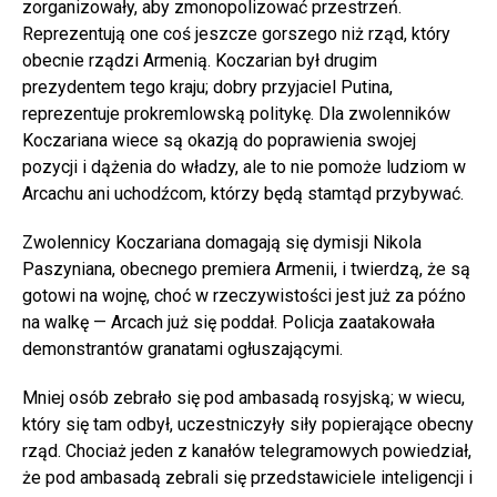
zorganizowały, aby zmonopolizować przestrzeń.
Reprezentują one coś jeszcze gorszego niż rząd, który
obecnie rządzi Armenią. Koczarian był drugim
prezydentem tego kraju; dobry przyjaciel Putina,
reprezentuje prokremlowską politykę. Dla zwolenników
Koczariana wiece są okazją do poprawienia swojej
pozycji i dążenia do władzy, ale to nie pomoże ludziom w
Arcachu ani uchodźcom, którzy będą stamtąd przybywać.
Zwolennicy Koczariana domagają się dymisji Nikola
Paszyniana, obecnego premiera Armenii, i twierdzą, że są
gotowi na wojnę, choć w rzeczywistości jest już za późno
na walkę — Arcach już się poddał. Policja zaatakowała
demonstrantów granatami ogłuszającymi.
Mniej osób zebrało się pod ambasadą rosyjską; w wiecu,
który się tam odbył, uczestniczyły siły popierające obecny
rząd. Chociaż jeden z kanałów telegramowych powiedział,
że pod ambasadą zebrali się przedstawiciele inteligencji i