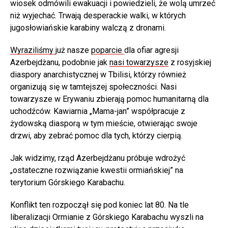
wiosek odmówili ewakuacji i powiedzieli, że wolą umrzeć
niż wyjechać. Trwają desperackie walki, w których
jugosłowiańskie karabiny walczą z dronami.
Wyraziliśmy
już nasze
poparcie
dla ofiar agresji
Azerbejdżanu, podobnie jak
nasi towarzysze
z rosyjskiej
diaspory anarchistycznej w Tbilisi, którzy również
organizują się w tamtejszej społeczności. Nasi
towarzysze w Erywaniu zbierają pomoc humanitarną dla
uchodźców. Kawiarnia „Mama-jan” współpracuje z
żydowską diasporą w tym mieście, otwierając swoje
drzwi, aby zebrać pomoc dla tych, którzy cierpią.
Jak widzimy, rząd Azerbejdżanu próbuje wdrożyć
„ostateczne rozwiązanie kwestii ormiańskiej” na
terytorium Górskiego Karabachu.
Konflikt ten rozpoczął się pod koniec lat 80. Na tle
liberalizacji Ormianie z Górskiego Karabachu wyszli na