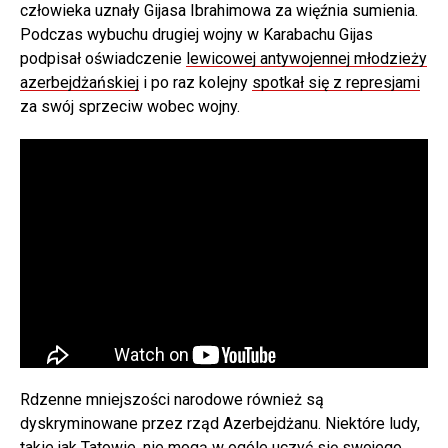
człowieka uznały Gijasa Ibrahimowa za więźnia sumienia.
Podczas wybuchu drugiej wojny w Karabachu Gijas
podpisał oświadczenie
lewicowej antywojennej młodzieży
azerbejdżańskiej
i po raz kolejny
spotkał się z represjami
za swój sprzeciw wobec wojny.
Rdzenne mniejszości narodowe również są
Bajram Mamiedow i Gijas Ibrahimow w obliczu wyroku.
dyskryminowane przez rząd Azerbejdżanu. Niektóre ludy,
W materiale filmowym prawnik Elchin Sadigow mówi, że
takie jak Tatowie, nie mogą w ogóle uczyć się swojego