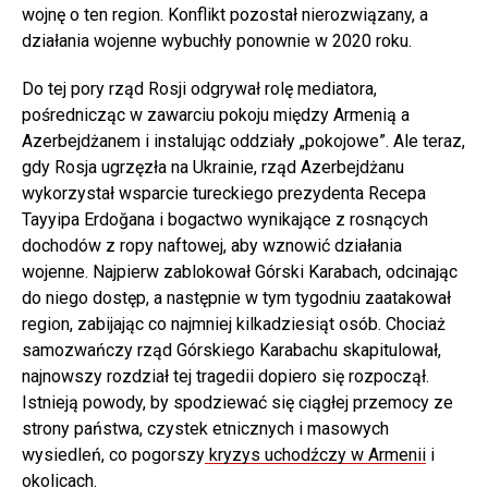
wojnę o ten region. Konflikt pozostał nierozwiązany, a
działania wojenne wybuchły ponownie w 2020 roku.
Do tej pory rząd Rosji odgrywał rolę mediatora,
pośrednicząc w zawarciu pokoju między Armenią a
Azerbejdżanem i instalując oddziały „pokojowe”. Ale teraz,
gdy Rosja ugrzęzła na Ukrainie, rząd Azerbejdżanu
wykorzystał wsparcie tureckiego prezydenta Recepa
Tayyipa Erdoğana i bogactwo wynikające z rosnących
dochodów z ropy naftowej, aby wznowić działania
wojenne. Najpierw zablokował Górski Karabach, odcinając
do niego dostęp, a następnie w tym tygodniu zaatakował
region, zabijając co najmniej kilkadziesiąt osób. Chociaż
samozwańczy rząd Górskiego Karabachu skapitulował,
najnowszy rozdział tej tragedii dopiero się rozpoczął.
Istnieją powody, by spodziewać się ciągłej przemocy ze
strony państwa, czystek etnicznych i masowych
wysiedleń, co pogorszy
kryzys uchodźczy w Armenii
i
okolicach.