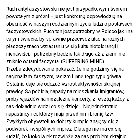
Ruch antyfaszystowski nie jest przypadkowym tworem
powstałym z próżni – jest konkretną odpowiedzią na
obecność w naszym codziennym życiu ludzi o postawach
faszystowskich. Ruch ten jest potrzebny w Polsce jak i na
całym świecie, by sprawnie przeciwdziałać na różnych
płaszczyznach wzrastaniu w się kultu nietolerancji i
nienawiści. I potrzebny będzie tak długo aż z ziemi nie
zniknie ostatni faszysta. (SUFFERING MIND)
Trzeba zdecydowanie pokazać, że nie godzimy się na
nacjonalizm, faszyzm, rasizm i inne tego typu gówna.
Ostatnio daje się odczuć wzrost aktywności skrajnej
prawicy. Są pobicia, napady na mieszkania imigrantów,
próby wjazdów na niezależne koncerty, z resztą każdy z
nas dokładnie widzi co się dzieje… Niejednokrotnie
napastnicy i ci, którzy maja przed nimi bronią tzw.
Zwykłych obywateli to dobrzy kumple znający się z
podwórek i wspólnych imprez. Dlatego nie ma co się
łudzić, że ktokolwiek rozwiąże za nas problem skrajnie