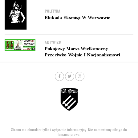
POLITYKA
Blokada Eksmisji W Warszawie
AKTYWIZM
Pokojowy Marsz Wielkanocny –
Przeciwko Wojnie I Nacjonalizmowi
Strona ma charakter tylko i wyłącznie informacyjny. Nie namawiamy nikogo do
łamania prawa.