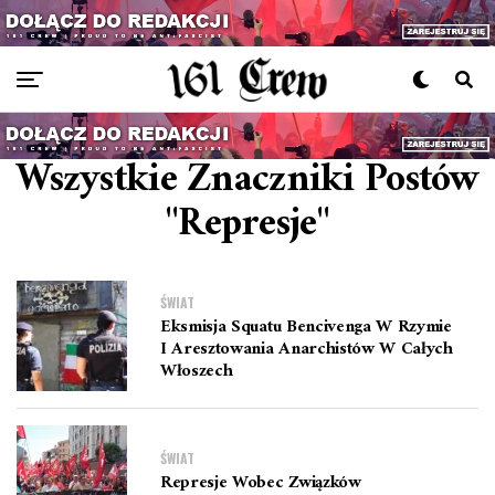
Wszystkie Znaczniki Postów
"represje"
ŚWIAT
Eksmisja Squatu Bencivenga W Rzymie
I Aresztowania Anarchistów W Całych
Włoszech
ŚWIAT
Represje Wobec Związków