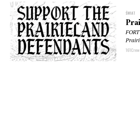
ŚWIAT
Pra
FORT 
Prairi
161Crew