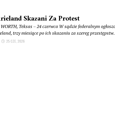
irieland Skazani Za Protest
WORTH, Teksas – 24 czerwca W sądzie federalnym ogłoszo
eland, trzy miesiące po ich skazaniu za szereg przestępstw.
25 CZE, 2026