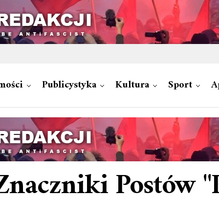
mości
Publicystyka
Kultura
Sport
A
Znaczniki Postów "P