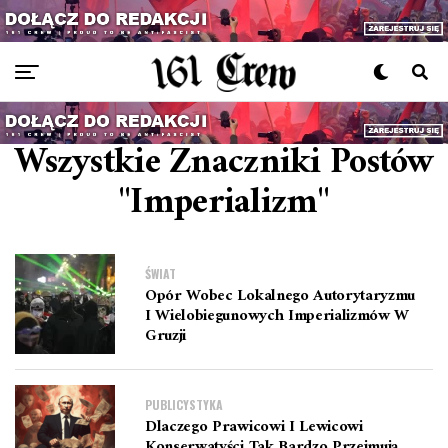
Wszystkie Znaczniki Postów
"imperializm"
ŚWIAT
Opór Wobec Lokalnego Autorytaryzmu
I Wielobiegunowych Imperializmów W
Gruzji
PUBLICYSTYKA
Dlaczego Prawicowi I Lewicowi
Konserwatyści Tak Bardzo Przejmują