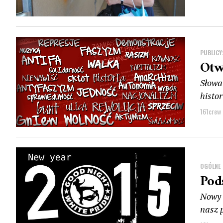
PUBLICY
Otw
Słowa 
histor
161crew
OGÓLNE
Pod
Nowy 
nasz 