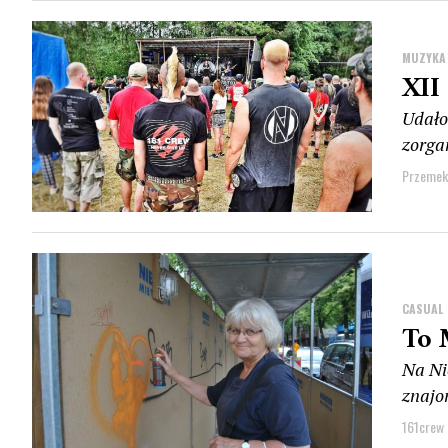
MUZYKA
XII
Udało
zorgan
Przemek
CASUAL
To 
Na Ni
znajom
161crew