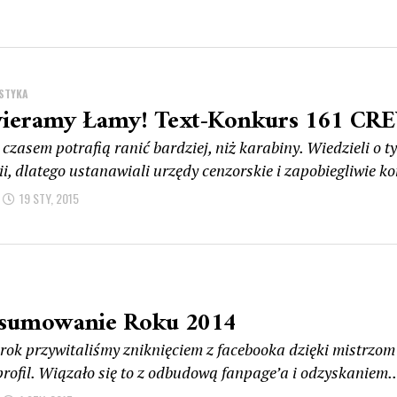
STYKA
ieramy Łamy! Text-Konkurs 161 CR
czasem potrafią ranić bardziej, niż karabiny. Wiedzieli o 
ii, dlatego ustanawiali urzędy cenzorskie i zapobiegliwie ko
19 STY, 2015
sumowanie Roku 2014
rok przywitaliśmy zniknięciem z facebooka dzięki mistrzom 
profil. Wiązało się to z odbudową fanpage’a i odzyskaniem..