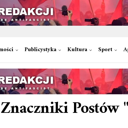
mości
Publicystyka
Kultura
Sport
A
 Znaczniki Postów 