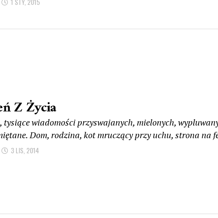
1 STY, 2015
eń Z Życia
, tysiące wiadomości przyswajanych, mielonych, wypluwanyc
iętane. Dom, rodzina, kot mruczący przy uchu, strona na fe
3 LIS, 2014