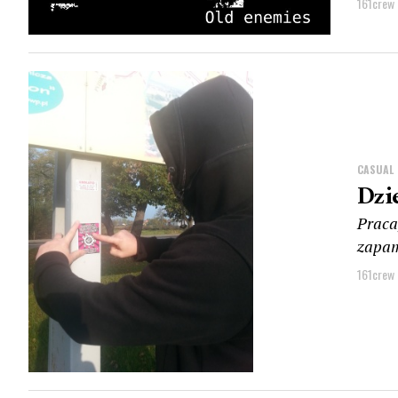
161crew
CASUAL
Dzi
Praca
zapam
161crew