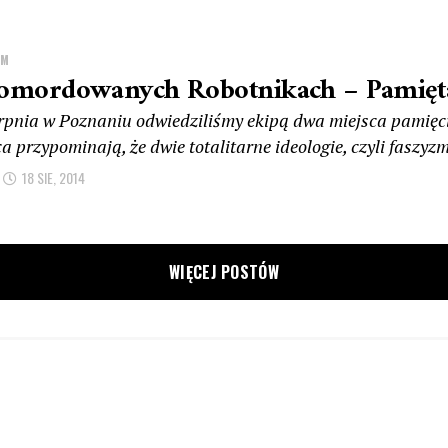
ZM
omordowanych Robotnikach – Pamię
erpnia w Poznaniu odwiedziliśmy ekipą dwa miejsca pamięci
a przypominają, że dwie totalitarne ideologie, czyli faszyzm 
18 SIE, 2014
WIĘCEJ POSTÓW