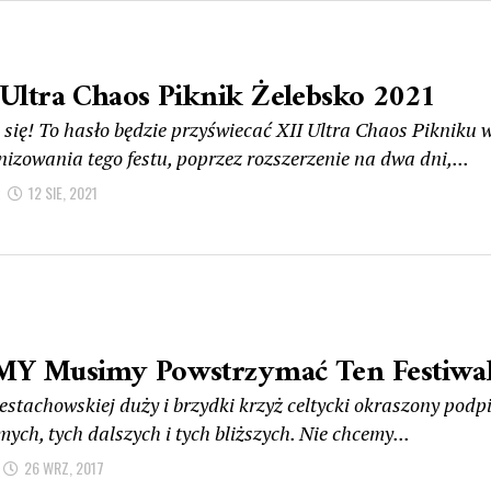
 Ultra Chaos Piknik Żelebsko 2021
 się! To hasło będzie przyświecać XII Ultra Chaos Pikniku
izowania tego festu, poprzez rozszerzenie na dwa dni,...
12 SIE, 2021
MY Musimy Powstrzymać Ten Festiwal 
estachowskiej duży i brzydki krzyż celtycki okraszony podpi
ych, tych dalszych i tych bliższych. Nie chcemy...
26 WRZ, 2017