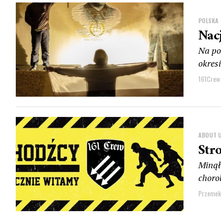
POLSKA
Nac
Na po
okresi
161Crew
ABOUT 
Str
Minął 
choro
Przemek