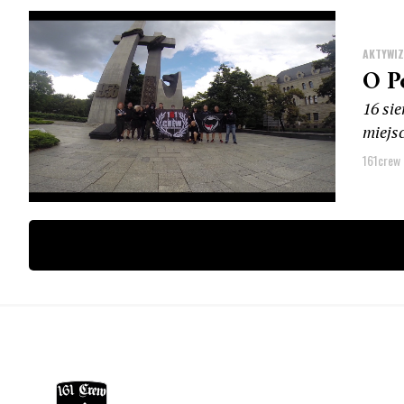
AKTYWI
O P
16 si
miejsc
161crew