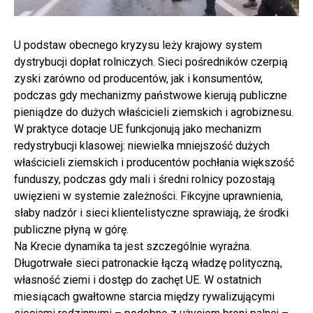
U podstaw obecnego kryzysu leży krajowy system
dystrybucji dopłat rolniczych. Sieci pośredników czerpią
zyski zarówno od producentów, jak i konsumentów,
podczas gdy mechanizmy państwowe kierują publiczne
pieniądze do dużych właścicieli ziemskich i agrobiznesu.
W praktyce dotacje UE funkcjonują jako mechanizm
redystrybucji klasowej: niewielka mniejszość dużych
właścicieli ziemskich i producentów pochłania większość
funduszy, podczas gdy mali i średni rolnicy pozostają
uwięzieni w systemie zależności. Fikcyjne uprawnienia,
słaby nadzór i sieci klientelistyczne sprawiają, że środki
publiczne płyną w górę.
Na Krecie dynamika ta jest szczególnie wyraźna.
Długotrwałe sieci patronackie łączą władzę polityczną,
własność ziemi i dostęp do zachęt UE. W ostatnich
miesiącach gwałtowne starcia między rywalizującymi