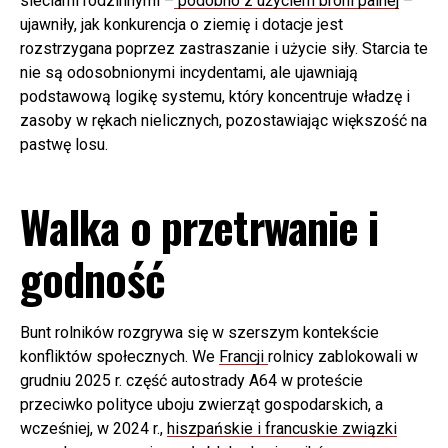
sieciami rodzinnymi –
podobno z użyciem broni palnej
–
ujawniły, jak konkurencja o ziemię i dotacje jest
rozstrzygana poprzez zastraszanie i użycie siły. Starcia te
nie są odosobnionymi incydentami, ale ujawniają
podstawową logikę systemu, który koncentruje władzę i
zasoby w rękach nielicznych, pozostawiając większość na
pastwę losu.
Walka o przetrwanie i
godność
Bunt rolników rozgrywa się w szerszym kontekście
konfliktów społecznych. We
Francji
rolnicy zablokowali w
grudniu 2025 r. część autostrady A64 w proteście
przeciwko polityce uboju zwierząt gospodarskich, a
wcześniej, w 2024 r.,
hiszpańskie i francuskie związki