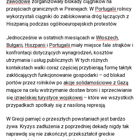
zawodowe
zorganizowały blokady ciągników na
przejściach granicznych w Pirenejach. W
Portugalii
rolnicy
wykorzystali ciągniki do zablokowania dróg łączących z
Hiszpanią podczas ogólnoeuropejskich protestów.
Jednocześnie w ostatnich miesiącach w
Włoszech
,
Bułgarii
,
Hiszpanii
i
Portugalii
miały miejsce fale strajków i
konfrontacji dotyczących wynagrodzeń, kosztów
utrzymania i usług publicznych. W tych różnych
kontekstach walki coraz częściej przybierają formę taktyk
zakłócających funkcjonowanie gospodarki – od blokad
portów przez rolników po
akcje solidarnościowe z Gazą
mające na celu wstrzymanie dostaw broni i sprzeciwianie
się
izraelskiej turystyce wojskowej
– które we wszystkich
przypadkach spotkały się z nasiloną represją.
W Grecji pamięć o przeszłych powstaniach jest bardzo
żywa. Kryzys zadłużenia z poprzedniej dekady nigdy tak
naprawdę się nie zakończył; przekształcił greckie