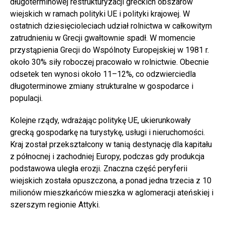
długoterminowej restrukturyzacji greckich obszarów
wiejskich w ramach polityki UE i polityki krajowej. W
ostatnich dziesięcioleciach udział rolnictwa w całkowitym
zatrudnieniu w Grecji gwałtownie spadł. W momencie
przystąpienia Grecji do Wspólnoty Europejskiej w 1981 r.
około 30% siły roboczej pracowało w rolnictwie. Obecnie
odsetek ten wynosi około 11–12%, co odzwierciedla
długoterminowe zmiany strukturalne w gospodarce i
populacji.
Kolejne rządy, wdrażając politykę UE, ukierunkowały
grecką gospodarkę na turystykę, usługi i nieruchomości.
Kraj został przekształcony w tanią destynację dla kapitału
z północnej i zachodniej Europy, podczas gdy produkcja
podstawowa uległa erozji. Znaczna część peryferii
wiejskich została opuszczona, a ponad jedna trzecia z 10
milionów mieszkańców mieszka w aglomeracji ateńskiej i
szerszym regionie Attyki.