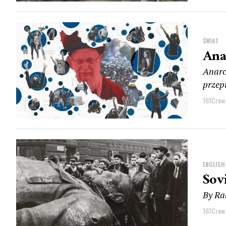
ŚWIAT
Ana
Anarc
przep
161Crew
ENGLISH
Sov
By Ra
161Crew