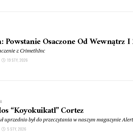
n: Powstanie Osaczone Od Wewnątrz I
czenie z CrimethInc
19 STY, 2026
IA
los “Koyokuikatl” Cortez
uł uprzednio był do przeczytania w naszym magazynie Aler
5 STY, 2026