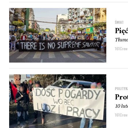
ŚWIAT
Pię
Tłuma
161Crew
POLITYK
Pro
10 lu
161Crew