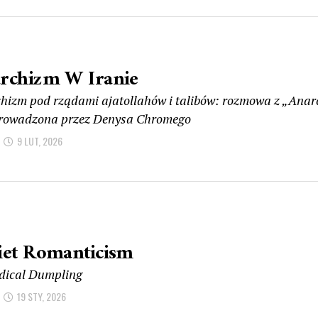
rchizm W Iranie
hizm pod rządami ajatollahów i talibów: rozmowa z „Anar
rowadzona przez Denysa Chromego
9 LUT, 2026
iet Romanticism
dical Dumpling
19 STY, 2026