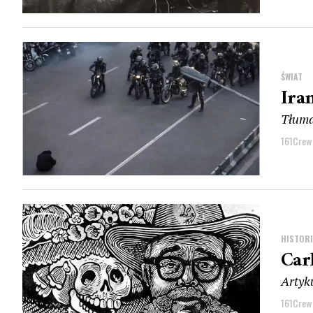
ŚWIAT
Ira
Tłuma
161Crew
HISTOR
Car
Artyk
161Crew