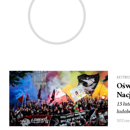
AKTYWI
Ośw
Nac
13 lu
ludob
161Crew