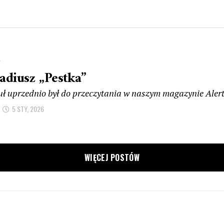
Y
adiusz „Pestka”
uł uprzednio był do przeczytania w naszym magazynie Aler
5 STY, 2026
WIĘCEJ POSTÓW