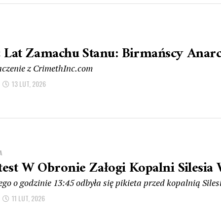
ć Lat Zamachu Stanu: Birmańscy Anarch
czenie z CrimethInc.com
13 LUT, 2026
A
test W Obronie Załogi Kopalni Silesi
tego o godzinie 13:45 odbyła się pikieta przed kopalnią Sil
11 LUT, 2026