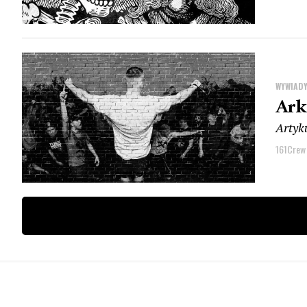
WYWIAD
Ark
Artyk
161Crew