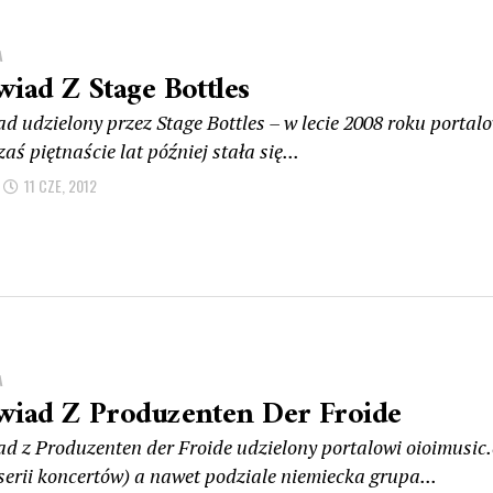
A
iad Z Stage Bottles
d udzielony przez Stage Bottles – w lecie 2008 roku portal
zaś piętnaście lat później stała się...
11 CZE, 2012
A
iad Z Produzenten Der Froide
d z Produzenten der Froide udzielony portalowi oioimusic.
serii koncertów) a nawet podziale niemiecka grupa...