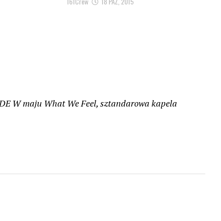
161Crew
18 PAŹ, 2015
W maju What We Feel, sztandarowa kapela