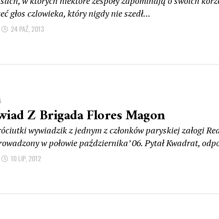
sach, w których niektóre zespoły zapominają o swoich korze
eć głos czlowieka, który nigdy nie szedł...
24 PAŹ, 2013
A
iad Z Brigada Flores Magon
róciutki wywiadzik z jednym z członków paryskiej załogi 
rowadzony w połowie października’ 06. Pytał Kwadrat, odp
10 LIP, 2012