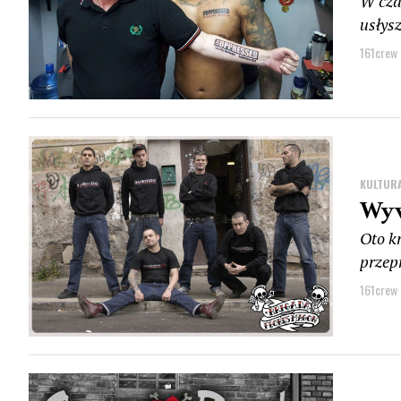
W cza
usłysz
161crew
KULTUR
Wyw
Oto k
przep
161crew