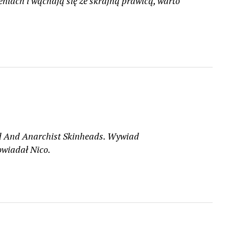
niach i wąchają się ze skrajną prawicą, warto
Red And Anarchist Skinheads. Wywiad
owiadał Nico.