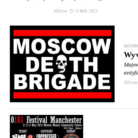
161Crew
17 MAR, 2022
KULTUR
Wyw
Majo
antyf
161Crew