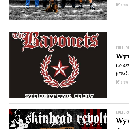
161crew
KULTUR
Wyw
Co oz
prostu
161crew
KULTUR
Wyw