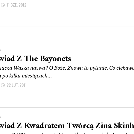
11 CZE, 2012
A
iad Z The Bayonets
nacza Wasza nazwa? O Boże. Znowu to pytanie. Co ciekawe z
 po kilku miesiącach...
22 LUT, 2011
A
iad Z Kwadratem Twórcą Zina Skinh