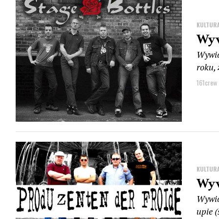
KULTUR
Wyw
Wywia
roku, 
161crew
KULTUR
Wyw
Wywia
upie (