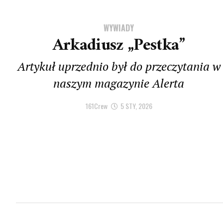
WYWIADY
Arkadiusz „Pestka”
Artykuł uprzednio był do przeczytania w
naszym magazynie Alerta
161Crew
5 STY, 2026