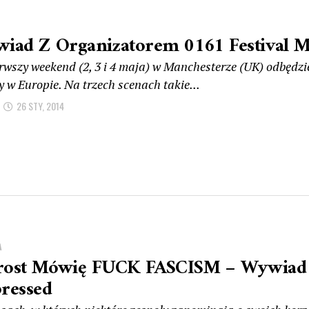
iad Z Organizatorem 0161 Festival M
rwszy weekend (2, 3 i 4 maja) w Manchesterze (UK) odbędzie 
 w Europie. Na trzech scenach takie...
26 STY, 2014
A
ost Mówię FUCK FASCISM – Wywiad
ressed