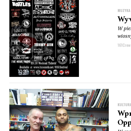
MUZYKA
Wyw
W pie
wiosny
161Crew
KULTUR
Wpr
Opp